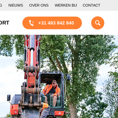
G
NIEUWS
OVER ONS
WERKEN BIJ
CONTACT
ORT
+31 493 842 840