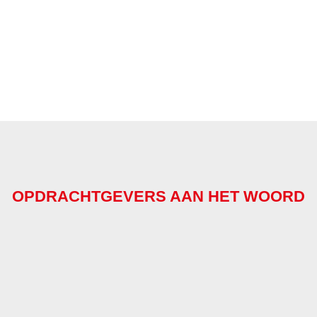
OPDRACHTGEVERS AAN HET WOORD
N MET DE SPECIALISTEN VAN AWS ZIJN E
DOOR KUNNEN WE SAMEN ALTIJD SNEL
 VOOR OPTIMALE VEILIGHEID IN ONZE 