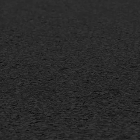
lt onderhoud
SAMI
laag
Flexigoot
mineuze voegvulling
Vertical seal
sport
Vlakslijpen
sfalt reparatie
Vorstschade
ijderen markering