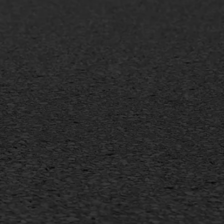
info@asfaltwerken.nl
MEER INFORMATIE
Inschrijven nieuwsbrief
Duurzaam ondernemen