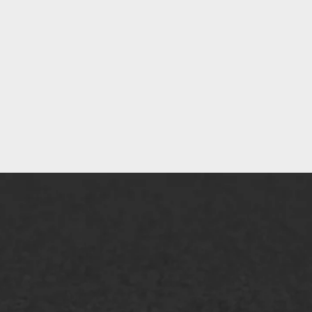
Gemeente Geldrop - Mierlo
lt repareren
Scheurreparatie