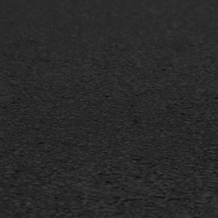
Asfaltreparatie
Asfa
Bitumenverwerking
Slijt
Oppervlaktebehandeling
Bitu
Spoedreparatie
Tran
Markering verlagen
Gieta
Verw
WIJ WERKEN VOOR
GWW aannemers
Overheid
Industrie & MKB
Agrarische bedrijven