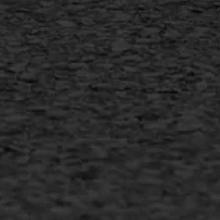
+31 493 842 840
info@asfaltwerken.nl
MEER INFORMATIE
Inschrijven nieuwsbrief
Duurzaam ondernemen