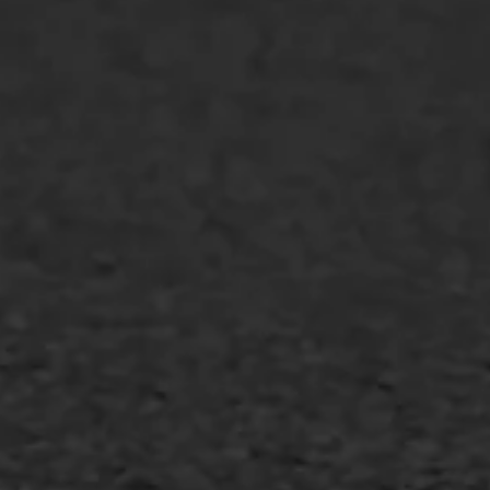
Markering verlagen
WIJ WERKEN VOOR
GWW aannemers
Overheid
Industrie & MKB
Agrarische bedrijven
Asfalt repareren
Asfalt onderhoud
Slijtlaag