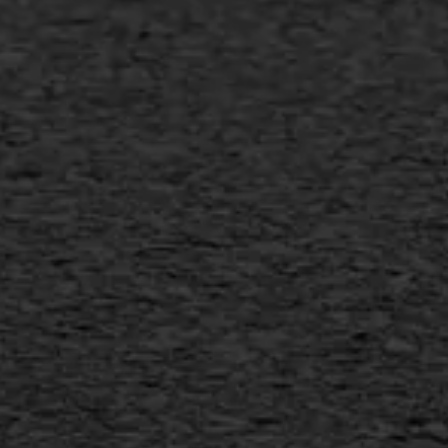
Bitumineuze voegvulling
Transport
Gietasfalt reparatie
Verwijderen markering
Scheurreparatie
SAMI
Flexigoot
Vertical seal
Vlakslijpen
Vorstschade
AWS ASFALTWERKEN