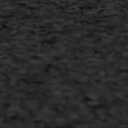
Duurzaam ondernemen
Copyright AWS Asfaltwerken
•
Algemene voorwaarden
•
Privacyverklaring
•
Website door
Bonsai media