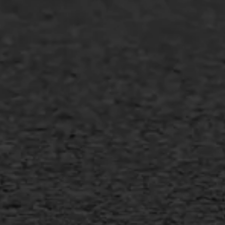
Agrarische bedrijven
Asfalt repareren
Asfalt onderhoud
Slijtlaag
Bitumineuze voegvulling
Transport
Gietasfalt reparatie
Verwijderen markering
Scheurreparatie