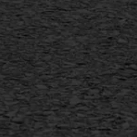
SAMI
Flexigoot
Vertical seal
Vlakslijpen
Vorstschade
AWS ASFALTWERKEN
+31 493 842 840
info@asfaltwerken.nl
MEER INFORMATIE
Inschrijven nieuwsbrief