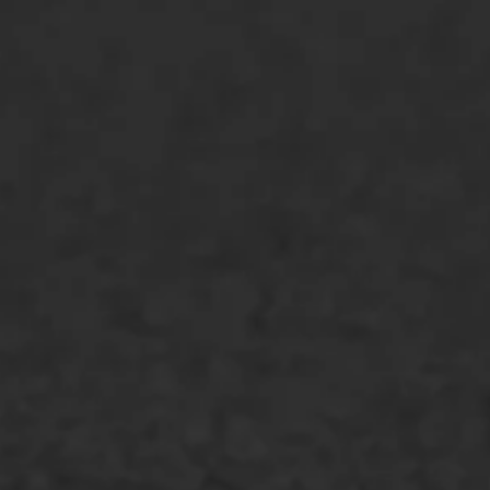
ONZE OPLOSSINGEN
Asfaltonderhoud
Asfaltreparatie
Bitumenverwerking
Oppervlaktebehandeling
Spoedreparatie
Markering verlagen
WIJ WERKEN VOOR
GWW aannemers
Overheid
Industrie & MKB