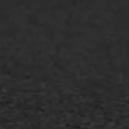
Spoedreparatie
Markering verlagen
WIJ WERKEN VOOR
GWW aannemers
Overheid
Industrie & MKB
Agrarische bedrijven
Asfalt repareren
Asfalt onderhoud
Slijtlaag