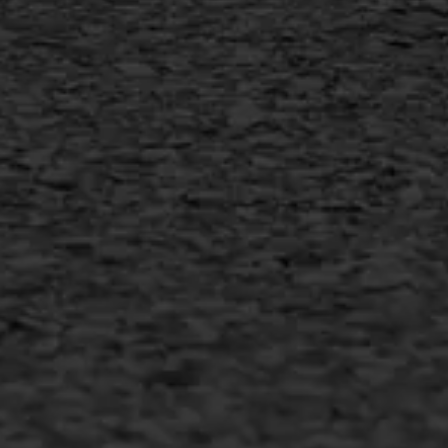
AWS ASFALTWERKEN
+31 493 842 840
info@asfaltwerken.nl
MEER INFORMATIE
Inschrijven nieuwsbrief
Duurzaam ondernemen