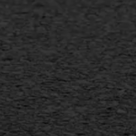
Bitumineuze voegvulling
Transport
Gietasfalt reparatie
Verwijderen markering
Scheurreparatie
SAMI
Flexigoot
Vertical seal
Vlakslijpen
Vorstschade