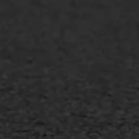
WIJ WERKEN VOOR
GWW aannemers
Overheid
Industrie & MKB
Agrarische bedrijven
Asfalt repareren
Asfalt onderhoud
Slijtlaag
Bitumineuze voegvulling
Transport