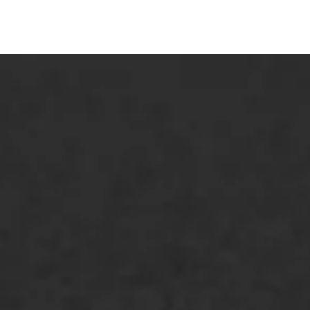
ONZE OPLOSSINGEN
Asfaltonderhoud
Asfaltreparatie
Bitumenverwerking
Oppervlaktebehandeling
Spoedreparatie
Markering verlagen