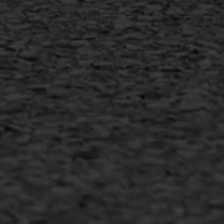
info@asfaltwerken.nl
MEER INFORMATIE
Inschrijven nieuwsbrief
Duurzaam ondernemen