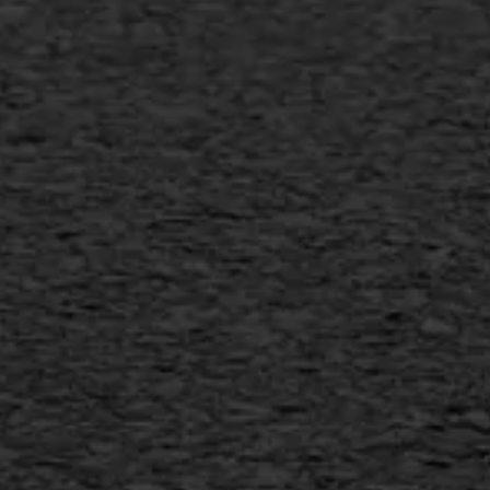
Gietasfalt reparatie
Verwijderen markering
Scheurreparatie
SAMI
Flexigoot
Vertical seal
Vlakslijpen
Vorstschade
AWS ASFALTWERKEN
+31 493 842 840