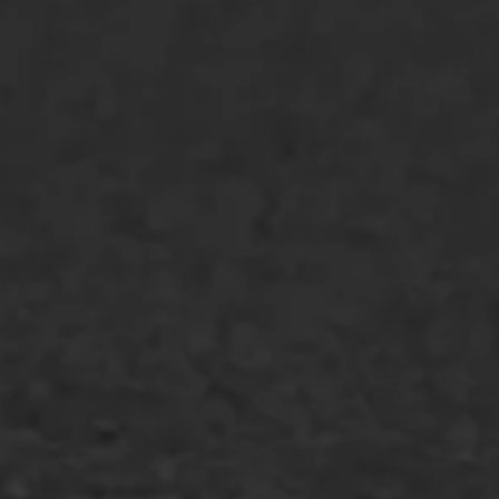
Asfaltreparatie
Bitumenverwerking
Oppervlaktebehandeling
Spoedreparatie
Markering verlagen
WIJ WERKEN VOOR
GWW aannemers
Overheid
Industrie & MKB
Agrarische bedrijven