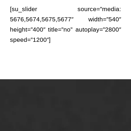
[su_slider source=”media:
5676,5674,5675,5677″ width=”540″
height=”400″ title=”no” autoplay=”2800″
speed=”1200″]
ONZE OPLOSSINGEN
Asfaltonderhoud