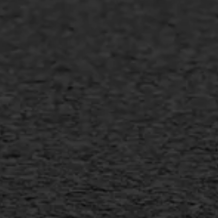
Asfalt repareren
Asfalt onderhoud
Slijtlaag
Bitumineuze voegvulling
Transport
Gietasfalt reparatie
Verwijderen markering
Scheurreparatie
SAMI
Flexigoot