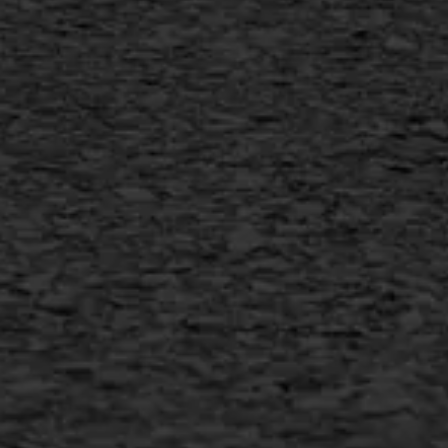
Vertical seal
Vlakslijpen
Vorstschade
AWS ASFALTWERKEN
+31 493 842 840
info@asfaltwerken.nl
MEER INFORMATIE
Inschrijven nieuwsbrief
Duurzaam ondernemen