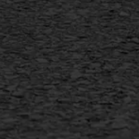
Vertical seal
Vlakslijpen
Vorstschade
AWS ASFALTWERKEN
+31 493 842 840
info@asfaltwerken.nl
MEER INFORMATIE
Inschrijven nieuwsbrief
Duurzaam ondernemen