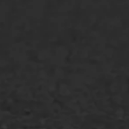
Asfaltreparatie
Bitumenverwerking
Oppervlaktebehandeling
Spoedreparatie
Markering verlagen
WIJ WERKEN VOOR
GWW aannemers
Overheid
Industrie & MKB
Agrarische bedrijven