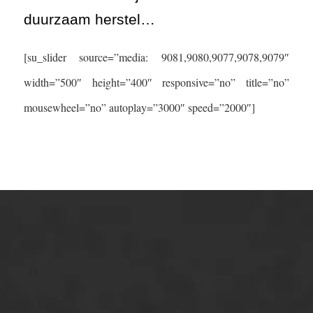
duurzaam herstel…
[su_slider source=”media: 9081,9080,9077,9078,9079″
width=”500″ height=”400″ responsive=”no” title=”no”
mousewheel=”no” autoplay=”3000″ speed=”2000″]
ONZE OPLOSSINGEN
Asfaltonderhoud