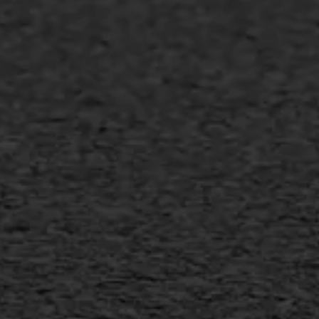
Asfalt repareren
Asfalt onderhoud
Slijtlaag
Bitumineuze voegvulling
Transport
Gietasfalt reparatie
Verwijderen markering
Scheurreparatie
SAMI
Flexigoot