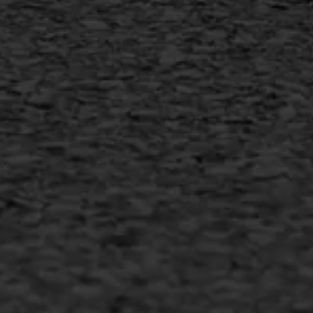
+31 493 842 840
info@asfaltwerken.nl
MEER INFORMATIE
Inschrijven nieuwsbrief
Duurzaam ondernemen