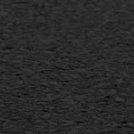
Transport
Gietasfalt reparatie
Verwijderen markering
Scheurreparatie
SAMI
Flexigoot
Vertical seal
Vlakslijpen
Vorstschade
AWS ASFALTWERKEN