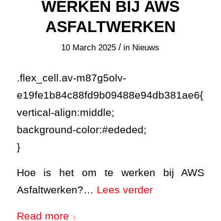
WERKEN BIJ AWS
ASFALTWERKEN
/
10 March 2025
in
Nieuws
.flex_cell.av-m87g5olv-
e19fe1b84c88fd9b09488e94db381ae6{
vertical-align:middle;
background-color:#ededed;
}
Hoe is het om te werken bij AWS
Asfaltwerken?…
Lees verder
Read more