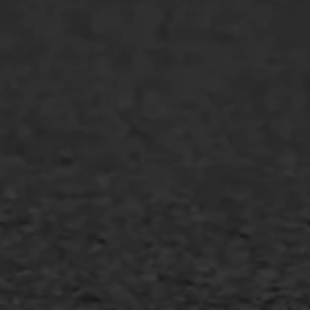
Markering verlagen
WIJ WERKEN VOOR
GWW aannemers
Overheid
Industrie & MKB
Agrarische bedrijven
Asfalt repareren
Asfalt onderhoud
Slijtlaag
Bitumineuze voegvulling