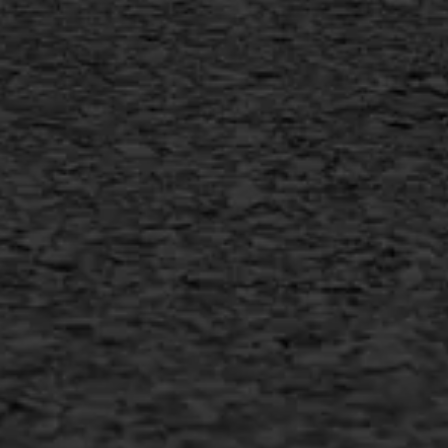
Vorstschade
AWS ASFALTWERKEN
+31 493 842 840
info@asfaltwerken.nl
MEER INFORMATIE
Inschrijven nieuwsbrief
Duurzaam ondernemen