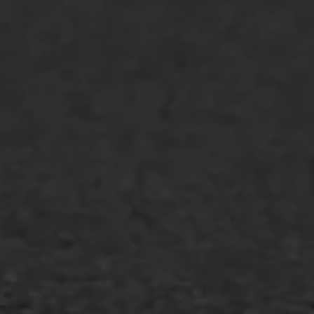
Bitumenverwerking
Oppervlaktebehandeling
Spoedreparatie
Markering verlagen
WIJ WERKEN VOOR
GWW aannemers
Overheid
Industrie & MKB
Agrarische bedrijven