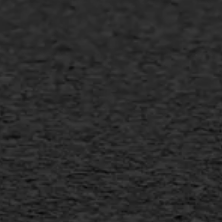
Asfalt repareren
Asfalt onderhoud
Slijtlaag
Bitumineuze voegvulling
Transport
Gietasfalt reparatie
Verwijderen markering
Scheurreparatie
SAMI
Flexigoot
Vertical seal
Vlakslijpen