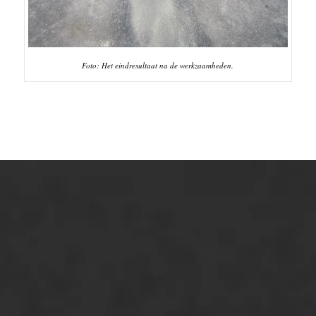
Foto: Het eindresultaat na de werkzaamheden.
ONZE OPLOSSINGEN
Asfaltonderhoud
Asfaltreparatie