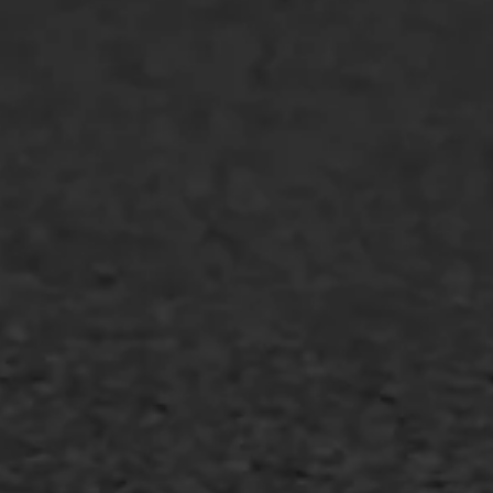
Markering verlagen
WIJ WERKEN VOOR
GWW aannemers
Overheid
Industrie & MKB
Agrarische bedrijven
Asfalt repareren
Asfalt onderhoud
Slijtlaag