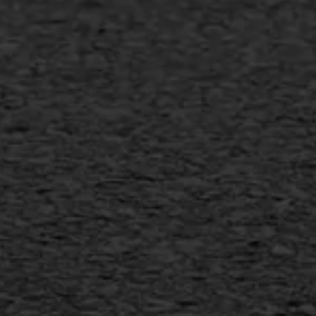
Bitumineuze voegvulling
Transport
Gietasfalt reparatie
Verwijderen markering
Scheurreparatie
SAMI
Flexigoot
Vertical seal
Vlakslijpen
Vorstschade