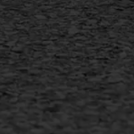
AWS ASFALTWERKEN
+31 493 842 840
info@asfaltwerken.nl
MEER INFORMATIE
Inschrijven nieuwsbrief
Duurzaam ondernemen