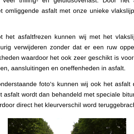
eel trilling- en geluidsoverlast. Door het
 omliggende asfalt met onze unieke vlakslijp
ot het asfaltfrezen kunnen wij met het vlaksli
urig verwijderen zonder dat er een ruw opper
jkheden waardoor het ook zeer geschikt is voor
en, aansluitingen en oneffenheden in asfalt.
onderstaande foto’s kunnen wij ook het asfalt 
et asfalt wordt dan behandeld met speciale bit
door direct het kleurverschil word teruggebrac