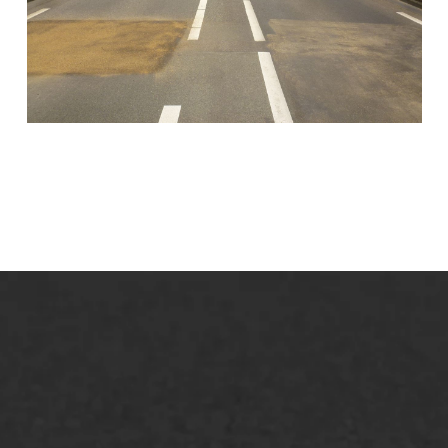
lt repareren
Scheurreparatie