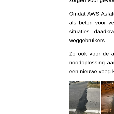
zorgen voor gevaar
Omdat AWS Asfaltw
als beton voor v
situaties daadk
weggebruikers.
Zo ook voor de 
noodoplossing aa
een nieuwe voeg 