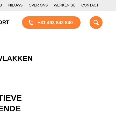
G
NIEUWS
OVER ONS
WERKEN BIJ
CONTACT
ORT
+31 493 842 840
VLAKKEN
TIEVE
ENDE