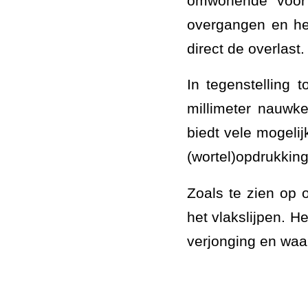
omwonende voor v
overgangen en het
direct de overlast.
In tegenstelling t
millimeter nauwke
biedt vele mogeli
(wortel)opdrukking
Zoals te zien op 
het vlakslijpen. H
verjonging en waar