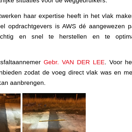
lijke situaties voor de weggebruikers.
erken haar expertise heeft in het vlak make
eel opdrachtgevers is AWS dé aangewezen par
rachtig en snel te herstellen en te optim
asfaltaannemer
Gebr. VAN DER LEE
. Voor h
nbieden zodat de voeg direct vlak was en men
kan aanbrengen.