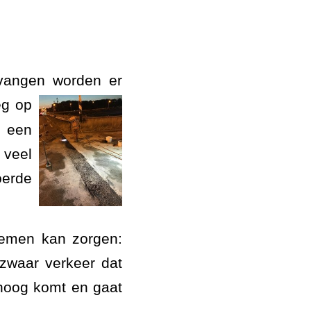
 vangen worden er
eg op
r een
 veel
oerde
lemen kan zorgen:
 zwaar verkeer dat
hoog komt en gaat