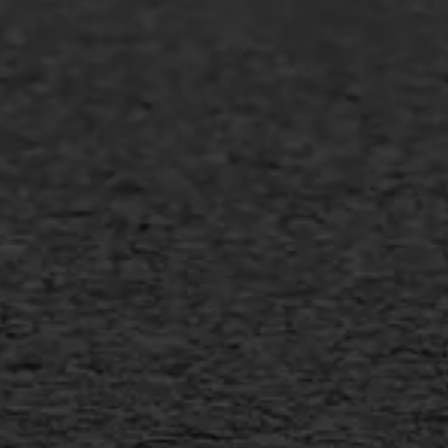
Asfalt repareren
Asfalt onderhoud
Slijtlaag
Bitumineuze voegvulling
Transport
Gietasfalt reparatie
Verwijderen markering
Scheurreparatie
SAMI