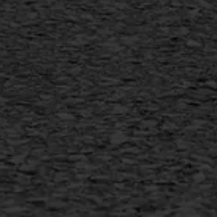
Flexigoot
Vertical seal
Vlakslijpen
Vorstschade
AWS ASFALTWERKEN
+31 493 842 840
info@asfaltwerken.nl
MEER INFORMATIE
Inschrijven nieuwsbrief
Duurzaam ondernemen