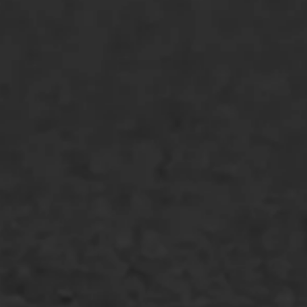
Asfaltonderhoud
Asfaltreparatie
Bitumenverwerking
Oppervlaktebehandeling
Spoedreparatie
Markering verlagen
WIJ WERKEN VOOR
GWW aannemers
Overheid
Industrie & MKB
Agrarische bedrijven