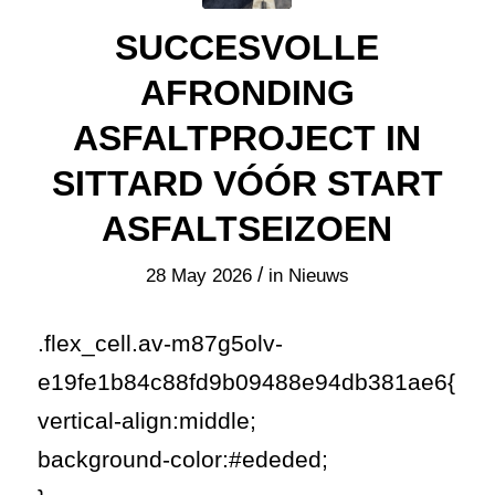
SUCCESVOLLE
AFRONDING
ASFALTPROJECT IN
SITTARD VÓÓR START
ASFALTSEIZOEN
/
28 May 2026
in
Nieuws
.flex_cell.av-m87g5olv-
e19fe1b84c88fd9b09488e94db381ae6{
vertical-align:middle;
background-color:#ededed;