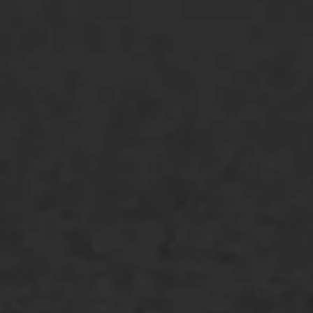
ONZE OPLOSSINGEN
Asfaltonderhoud
Asfaltreparatie
Bitumenverwerking
Oppervlaktebehandeling
Spoedreparatie
Markering verlagen
WIJ WERKEN VOOR
GWW aannemers