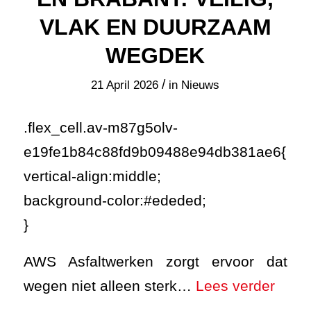
VLAK EN DUURZAAM
WEGDEK
/
21 April 2026
in
Nieuws
.flex_cell.av-m87g5olv-
e19fe1b84c88fd9b09488e94db381ae6{
vertical-align:middle;
background-color:#ededed;
}
AWS Asfaltwerken zorgt ervoor dat
wegen niet alleen sterk…
Lees verder