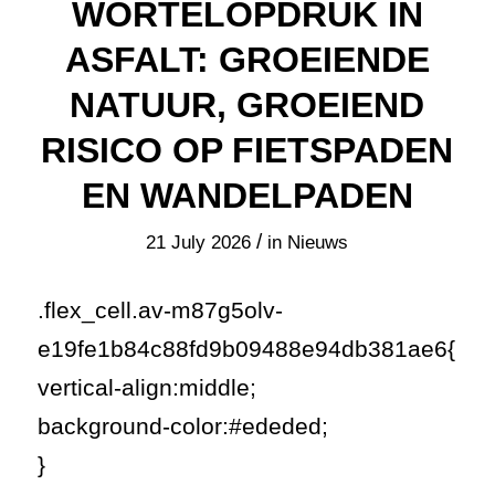
WORTELOPDRUK IN
ASFALT: GROEIENDE
NATUUR, GROEIEND
RISICO OP FIETSPADEN
EN WANDELPADEN
/
21 July 2026
in
Nieuws
.flex_cell.av-m87g5olv-
e19fe1b84c88fd9b09488e94db381ae6{
vertical-align:middle;
background-color:#ededed;
}