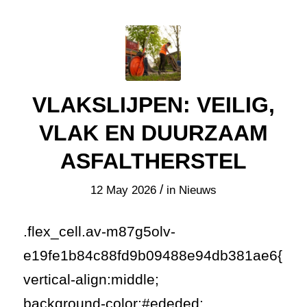
VLAKSLIJPEN: VEILIG,
VLAK EN DUURZAAM
ASFALTHERSTEL
/
12 May 2026
in
Nieuws
.flex_cell.av-m87g5olv-
e19fe1b84c88fd9b09488e94db381ae6{
vertical-align:middle;
background-color:#ededed;