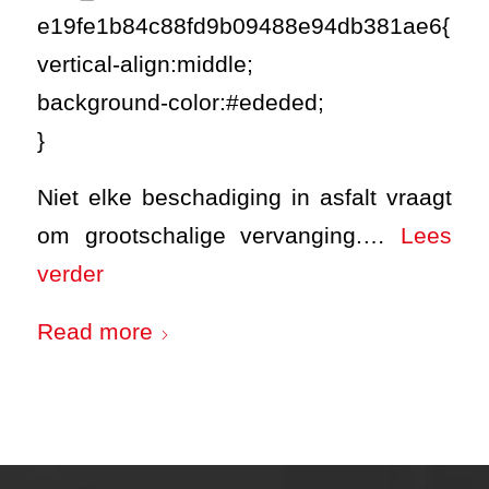
e19fe1b84c88fd9b09488e94db381ae6{
vertical-align:middle;
background-color:#ededed;
}
Niet elke beschadiging in asfalt vraagt
om grootschalige vervanging.…
Lees
verder
Read more