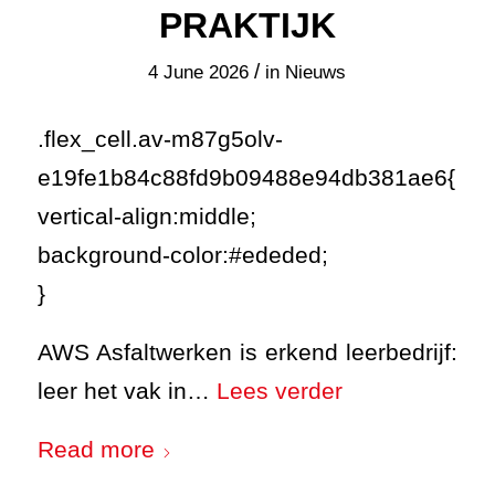
PRAKTIJK
/
4 June 2026
in
Nieuws
.flex_cell.av-m87g5olv-
e19fe1b84c88fd9b09488e94db381ae6{
vertical-align:middle;
background-color:#ededed;
}
AWS Asfaltwerken is erkend leerbedrijf:
leer het vak in…
Lees verder
Read more