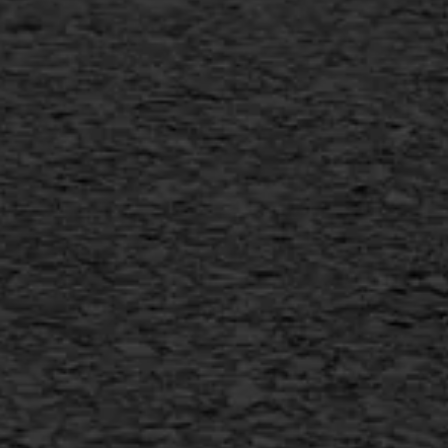
Scheurreparatie
SAMI
Flexigoot
Vertical seal
Vlakslijpen
Vorstschade
AWS ASFALTWERKEN
+31 493 842 840
info@asfaltwerken.nl