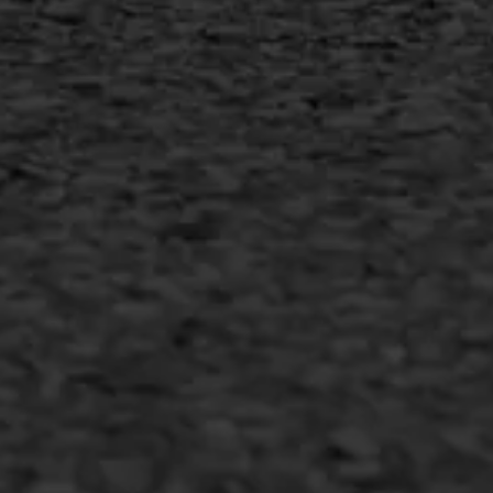
MEER INFORMATIE
Inschrijven nieuwsbrief
Duurzaam ondernemen
Copyright AWS Asfaltwerken
•
Algemene voorwaarden