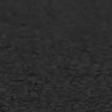
Overheid
Industrie & MKB
Agrarische bedrijven
Asfalt repareren
Asfalt onderhoud
Slijtlaag
Bitumineuze voegvulling
Transport
Gietasfalt reparatie
Verwijderen markering