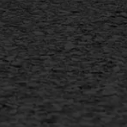
AWS ASFALTWERKEN
+31 493 842 840
info@asfaltwerken.nl
MEER INFORMATIE
Inschrijven nieuwsbrief
Duurzaam ondernemen