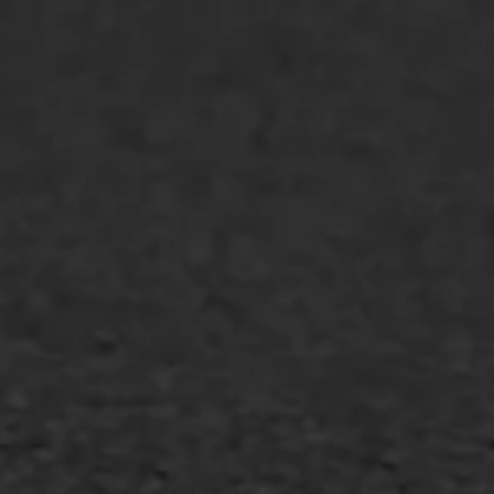
Oppervlaktebehandeling
Spoedreparatie
Markering verlagen
WIJ WERKEN VOOR
GWW aannemers
Overheid
Industrie & MKB
Agrarische bedrijven
Asfalt repareren