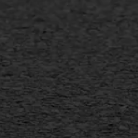
Asfalt onderhoud
Slijtlaag
Bitumineuze voegvulling
Transport
Gietasfalt reparatie
Verwijderen markering
Scheurreparatie
SAMI
Flexigoot
Vertical seal
Vlakslijpen
Vorstschade