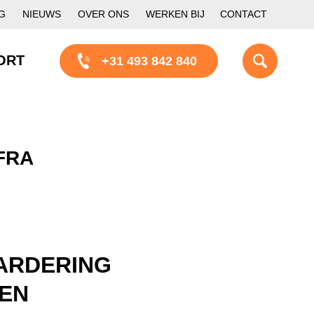
G
NIEUWS
OVER ONS
WERKEN BIJ
CONTACT
ORT
+31 493 842 840
FRA
ARDERING
TEN