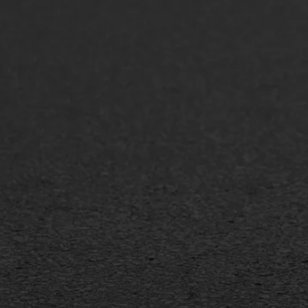
ONZE OPLOSSINGEN
Asfaltonderhoud
Asfa
Asfaltreparatie
Asfa
Bitumenverwerking
Slijt
Oppervlaktebehandeling
Bitu
Spoedreparatie
Tran
Markering verlagen
Gieta
Verw
WIJ WERKEN VOOR
GWW aannemers