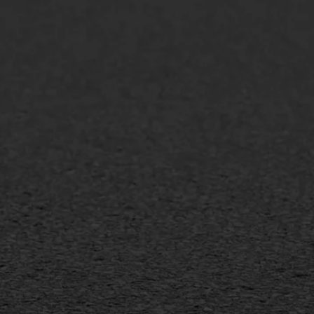
lt repareren
Scheurreparatie
lt onderhoud
SAMI
laag
Flexigoot
mineuze voegvulling
Vertical seal
sport
Vlakslijpen
sfalt reparatie
Vorstschade
ijderen markering