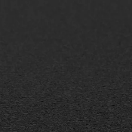
AWS ASFALTWERKEN
+31 493 842 840
info@asfaltwerken.nl
MEER INFORMATIE
Inschrijven nieuwsbrief
Duurzaam ondernemen