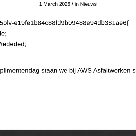
/
1 March 2026
in
Nieuws
7g5olv-e19fe1b84c88fd9b09488e94db381ae6{
le;
:#ededed;
plimentendag staan we bij AWS Asfaltwerken 