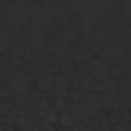
ONZE OPLOSSINGEN
Asfaltonderhoud
Asfaltreparatie
Bitumenverwerking
Oppervlaktebehandeling
Spoedreparatie
Markering verlagen
WIJ WERKEN VOOR
GWW aannemers
Overheid