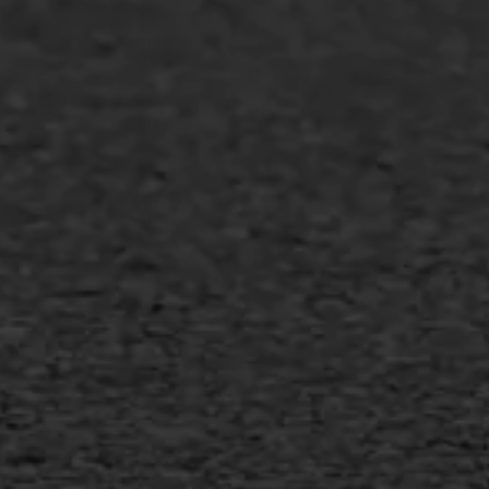
Industrie & MKB
Agrarische bedrijven
Asfalt repareren
Asfalt onderhoud
Slijtlaag
Bitumineuze voegvulling
Transport
Gietasfalt reparatie
Verwijderen markering