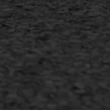
Duurzaam ondernemen
Copyright AWS Asfaltwerken
•
Algemene voorwaarden
•
Privacyverklaring
•
Website door
Bonsai media