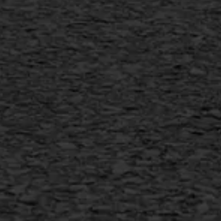
Scheurreparatie
SAMI
Flexigoot
Vertical seal
Vlakslijpen
Vorstschade
AWS ASFALTWERKEN
+31 493 842 840
info@asfaltwerken.nl
MEER INFORMATIE
Inschrijven nieuwsbrief