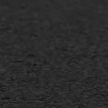
Agrarische bedrijven
Asfalt repareren
Asfalt onderhoud
Slijtlaag
Bitumineuze voegvulling
Transport
Gietasfalt reparatie
Verwijderen markering
Scheurreparatie