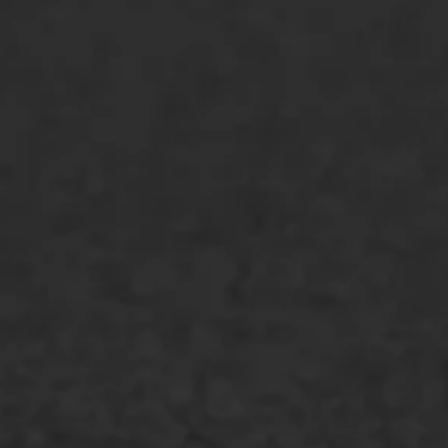
ONZE OPLOSSINGEN
Asfaltonderhoud
Asfaltreparatie
Bitumenverwerking
Oppervlaktebehandeling
Spoedreparatie
Markering verlagen
WIJ WERKEN VOOR
GWW aannemers
Overheid
Industrie & MKB