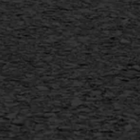
SAMI
Flexigoot
Vertical seal
Vlakslijpen
Vorstschade
AWS ASFALTWERKEN
+31 493 842 840
info@asfaltwerken.nl
MEER INFORMATIE
Inschrijven nieuwsbrief