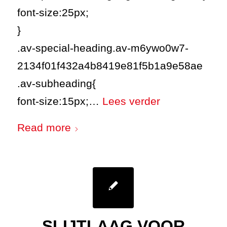
font-size:25px;
}
.av-special-heading.av-m6ywo0w7-
2134f01f432a4b8419e81f5b1a9e58ae
.av-subheading{
font-size:15px;…
Lees verder
Read more
SLIJTLAAG VOOR