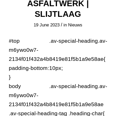
ASFALTWERK |
SLIJTLAAG
/
19 June 2023
in
Nieuws
#top .av-special-heading.av-
m6ywo0w7-
2134f01f432a4b8419e81f5b1a9e58ae{
padding-bottom:10px;
}
body .av-special-heading.av-
m6ywo0w7-
2134f01f432a4b8419e81f5b1a9e58ae
.av-special-heading-tag .heading-char{