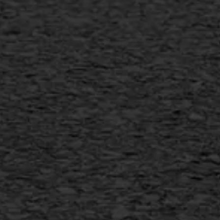
Scheurreparatie
SAMI
Flexigoot
Vertical seal
Vlakslijpen
Vorstschade
AWS ASFALTWERKEN
+31 493 842 840
info@asfaltwerken.nl