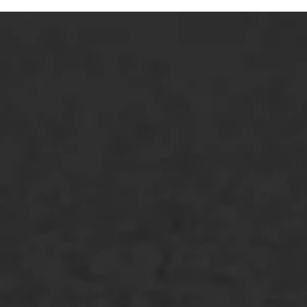
ONZE OPLOSSINGEN
Asfaltonderhoud
Asfaltreparatie
Bitumenverwerking
Oppervlaktebehandeling
Spoedreparatie
Markering verlagen
WIJ WERKEN VOOR