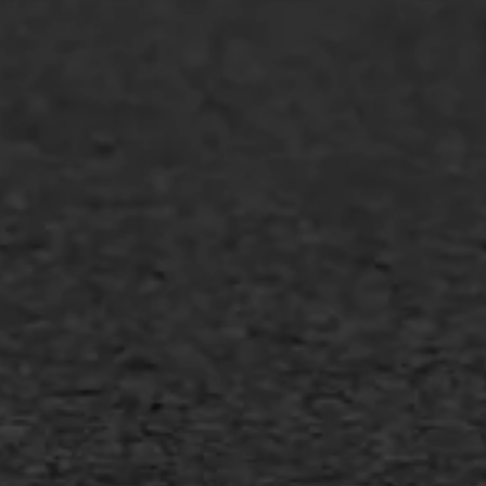
GWW aannemers
Overheid
Industrie & MKB
Agrarische bedrijven
Asfalt repareren
Asfalt onderhoud
Slijtlaag
Bitumineuze voegvulling
Transport
Gietasfalt reparatie
Verwijderen markering