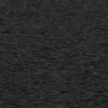
Vlakslijpen
Vorstschade
AWS ASFALTWERKEN
+31 493 842 840
info@asfaltwerken.nl
MEER INFORMATIE
Inschrijven nieuwsbrief
Duurzaam ondernemen