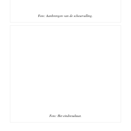
Foto: Aanbrengen van de scheurvulling.
Foto: Het eindresultaat.
ASFALTREPARATIE
DOOR MIDDEL VAN
VOEGVULLING.