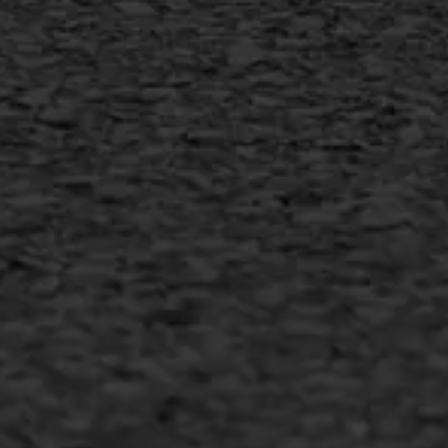
Copyright AWS Asfaltwerken
•
Algemene voorwaarden
•
Privacyverklaring
•
Website door
Bonsai media