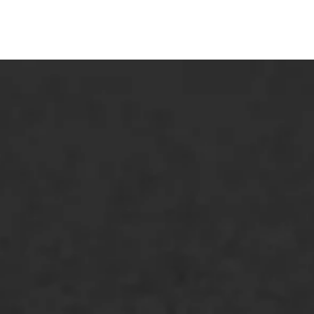
Asfaltreparatie
Bitumenverwerking
Oppervlaktebehandeling
Spoedreparatie
Markering verlagen
WIJ WERKEN VOOR
GWW aannemers
Overheid
Industrie & MKB
Agrarische bedrijven