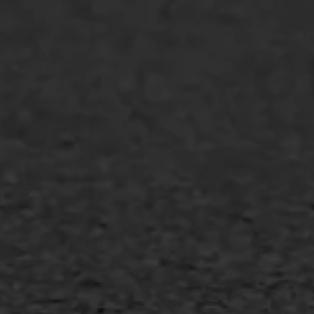
Asfalt repareren
Asfalt onderhoud
Slijtlaag
Bitumineuze voegvulling
Transport
Gietasfalt reparatie
Verwijderen markering
Scheurreparatie
SAMI
Flexigoot
Vertical seal