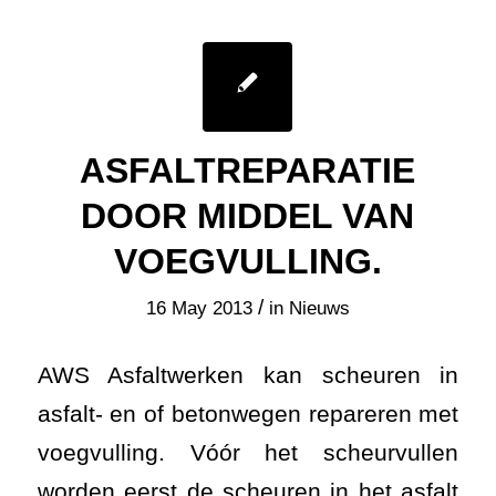
/
16 May 2013
in
Nieuws
AWS Asfaltwerken kan scheuren in
asfalt- en of betonwegen repareren met
voegvulling. Vóór het scheurvullen
worden eerst de scheuren in het asfalt
grondig schoongemaakt met
(verwarmde)perslucht. Dit zorgt voor
een optimale hechting van de
voegvulling aan de scheur- of
voegwanden.
Het voegvullen van scheuren of naden
die zijn ontstaan door beschadigingen,