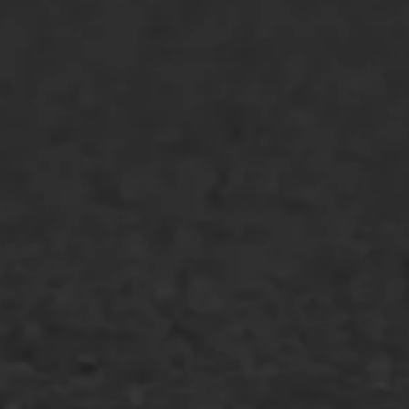
WIJ WERKEN VOOR
GWW aannemers
Overheid
Industrie & MKB
Agrarische bedrijven
Asfalt repareren
Asfalt onderhoud
Slijtlaag
Bitumineuze voegvulling
Transport
Gietasfalt reparatie