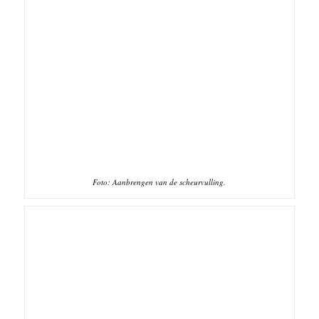
Foto: Aanbrengen van de scheurvulling.
Foto: Het eindresultaat.