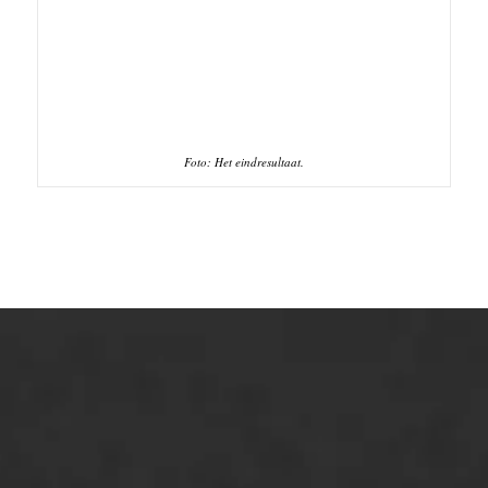
ONZE OPLOSSINGEN
Asfaltonderhoud
Asfaltreparatie
Bitumenverwerking
Oppervlaktebehandeling
Spoedreparatie
Markering verlagen