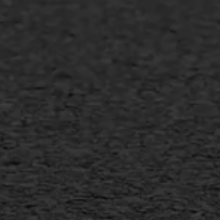
Verwijderen markering
Scheurreparatie
SAMI
Flexigoot
Vertical seal
Vlakslijpen
Vorstschade
AWS ASFALTWERKEN
+31 493 842 840
info@asfaltwerken.nl