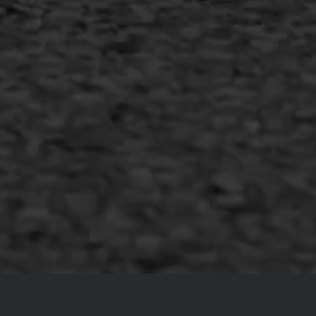
Copyright AWS Asfaltwerken
•
Algemene voorwaarden
•
Privacyverklaring
•
Website door
Bonsai media