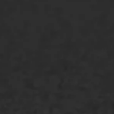
ONZE OPLOSSINGEN
Asfaltonderhoud
Asfaltreparatie
Bitumenverwerking
Oppervlaktebehandeling
Spoedreparatie
Markering verlagen
WIJ WERKEN VOOR
GWW aannemers