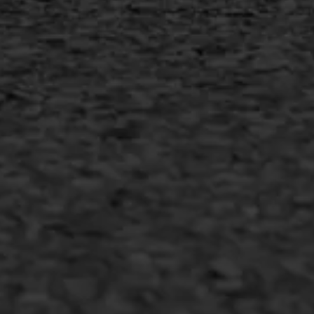
Inschrijven nieuwsbrief
Duurzaam ondernemen
Copyright AWS Asfaltwerken
•
Algemene voorwaarden
•
Privacyverklaring
•
Website door
Bonsai media