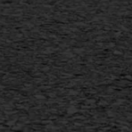
Scheurreparatie
SAMI
Flexigoot
Vertical seal
Vlakslijpen
Vorstschade
AWS ASFALTWERKEN
+31 493 842 840
info@asfaltwerken.nl
MEER INFORMATIE