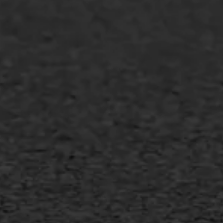
Overheid
Industrie & MKB
Agrarische bedrijven
Asfalt repareren
Asfalt onderhoud
Slijtlaag
Bitumineuze voegvulling
Transport
Gietasfalt reparatie
Verwijderen markering