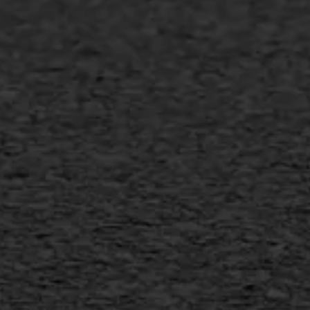
Asfalt onderhoud
Slijtlaag
Bitumineuze voegvulling
Transport
Gietasfalt reparatie
Verwijderen markering
Scheurreparatie
SAMI
Flexigoot
Vertical seal
Vlakslijpen