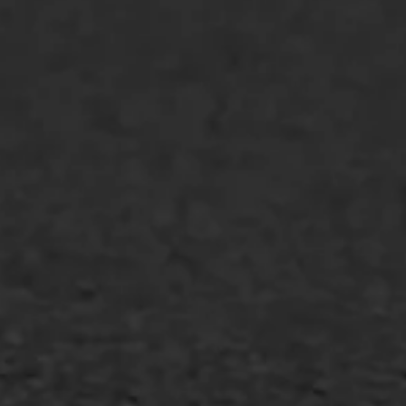
Oppervlaktebehandeling
Spoedreparatie
Markering verlagen
WIJ WERKEN VOOR
GWW aannemers
Overheid
Industrie & MKB
Agrarische bedrijven
Asfalt repareren