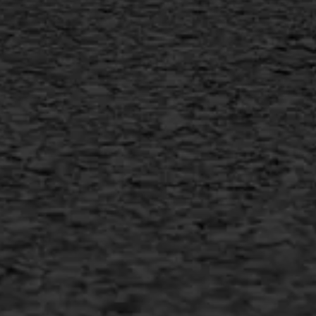
Vorstschade
AWS ASFALTWERKEN
+31 493 842 840
info@asfaltwerken.nl
MEER INFORMATIE
Inschrijven nieuwsbrief
Duurzaam ondernemen