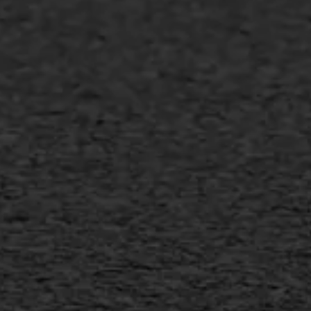
Asfalt repareren
Asfalt onderhoud
Slijtlaag
Bitumineuze voegvulling
Transport
Gietasfalt reparatie
Verwijderen markering
Scheurreparatie
SAMI
Flexigoot