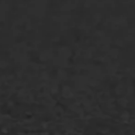
Asfaltreparatie
Bitumenverwerking
Oppervlaktebehandeling
Spoedreparatie
Markering verlagen
WIJ WERKEN VOOR
GWW aannemers
Overheid
Industrie & MKB
Agrarische bedrijven