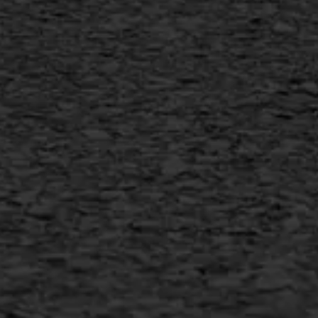
Vertical seal
Vlakslijpen
Vorstschade
AWS ASFALTWERKEN
+31 493 842 840
info@asfaltwerken.nl
MEER INFORMATIE
Inschrijven nieuwsbrief
Duurzaam ondernemen