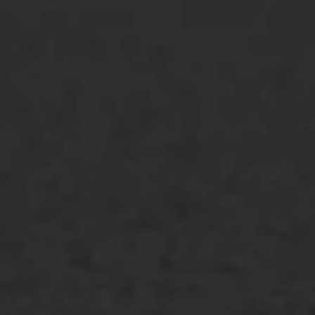
ONZE OPLOSSINGEN
Asfaltonderhoud
Asfaltreparatie
Bitumenverwerking
Oppervlaktebehandeling
Spoedreparatie
Markering verlagen
WIJ WERKEN VOOR