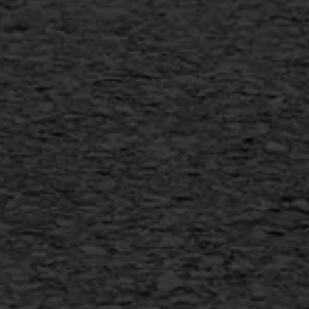
Scheurreparatie
SAMI
Flexigoot
Vertical seal
Vlakslijpen
Vorstschade
AWS ASFALTWERKEN
+31 493 842 840
info@asfaltwerken.nl