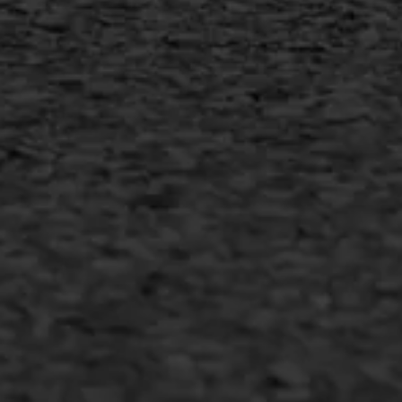
MEER INFORMATIE
Inschrijven nieuwsbrief
Duurzaam ondernemen
Copyright AWS Asfaltwerken
•
Algemene voorwaarden