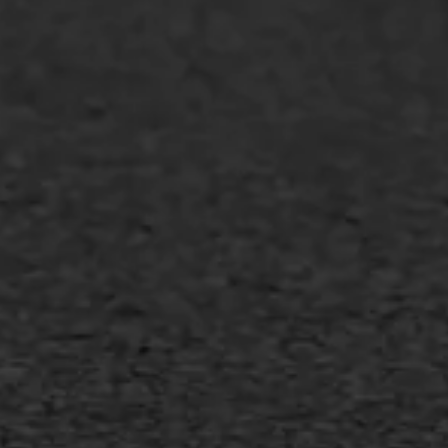
GWW aannemers
Overheid
Industrie & MKB
Agrarische bedrijven
Asfalt repareren
Asfalt onderhoud
Slijtlaag
Bitumineuze voegvulling
Transport
Gietasfalt reparatie
Verwijderen markering