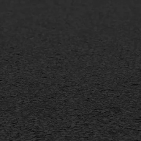
lt repareren
Scheurreparatie
lt onderhoud
SAMI
laag
Flexigoot
mineuze voegvulling
Vertical seal
sport
Vlakslijpen
sfalt reparatie
Vorstschade
ijderen markering