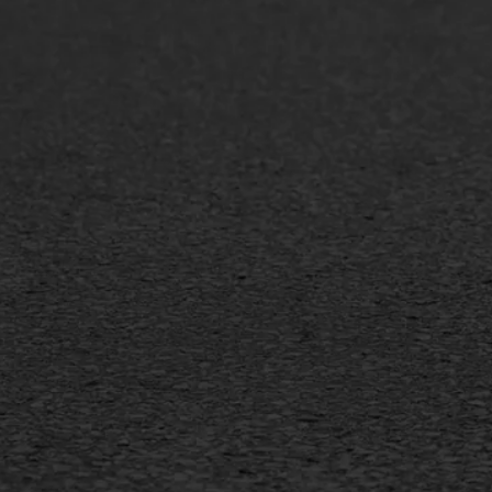
Asfaltonderhoud
Asfa
Asfaltreparatie
Asfa
Bitumenverwerking
Slijt
Oppervlaktebehandeling
Bitu
Spoedreparatie
Tran
Markering verlagen
Gieta
Verw
WIJ WERKEN VOOR
GWW aannemers
Overheid
Industrie & MKB
Agrarische bedrijven