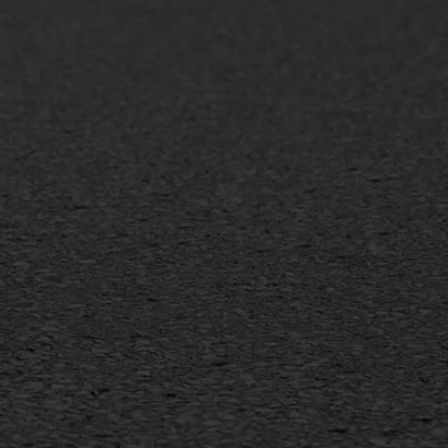
+31 493 842 840
info@asfaltwerken.nl
MEER INFORMATIE
Inschrijven nieuwsbrief
Duurzaam ondernemen