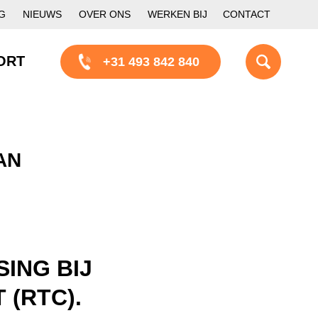
G
NIEUWS
OVER ONS
WERKEN BIJ
CONTACT
ORT
+31 493 842 840
AN
ING BIJ
(RTC).