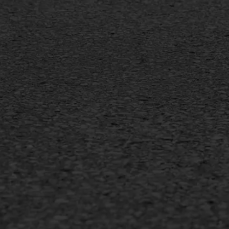
Markering verlagen
Gieta
Verw
WIJ WERKEN VOOR
GWW aannemers
Overheid
Industrie & MKB
Agrarische bedrijven
Copyright AWS Asfaltwerken
•
Algemene voorwa