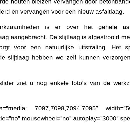
erde houten bielzen vervangen door betonbanden
derd en vervangen voor een nieuw asfaltlaag.
erkzaamheden is er over het gehele asfa
laag aangebracht. De slijtlaag is afgestrooid 
orgt voor een natuurlijke uitstraling. Het s
e slijtlaag hebben we zelf kunnen verzorge
slider ziet u nog enkele foto’s van de wer
ce=”media: 7097,7098,7094,7095″ width=”5
itle=”no” mousewheel=”no” autoplay=”3000″ sp