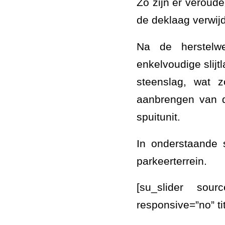
Zo zijn er veroud
de deklaag verwij
Na de herstelw
enkelvoudige slijt
steenslag, wat z
aanbrengen van d
spuitunit.
In onderstaande 
parkeerterrein.
[su_slider sour
responsive=”no” t