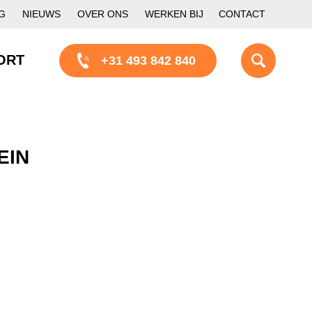
G
NIEUWS
OVER ONS
WERKEN BIJ
CONTACT
ORT
+31 493 842 840
EIN