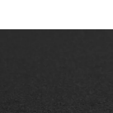
ONZE OPLOSSINGEN
Asfaltonderhoud
Asfa
Asfaltreparatie
Asfa
Bitumenverwerking
Slijt
Oppervlaktebehandeling
Bitu
Spoedreparatie
Tran