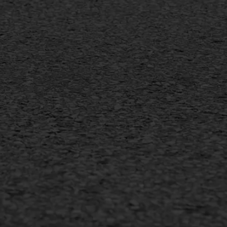
sfalt reparatie
Vorstschade
ijderen markering
arden
•
Privacyverklaring
•
Website door
Bonsai media