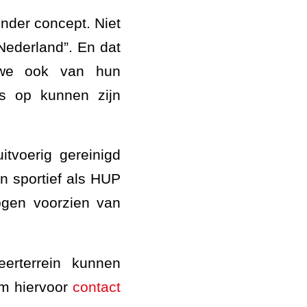
onder concept. Niet
 Nederland”. En dat
 we ook van hun
ts op kunnen zijn
tvoerig gereinigd
 sportief als HUP
ogen voorzien van
eerterrein kunnen
em hiervoor
contact