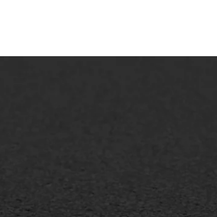
lt repareren
Scheurreparatie
lt onderhoud
SAMI
laag
Flexigoot
mineuze voegvulling
Vertical seal
sport
Vlakslijpen