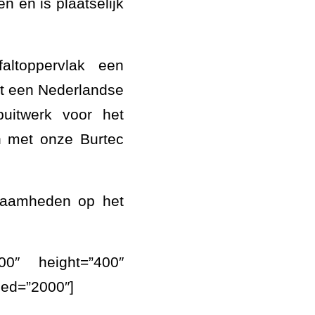
 en is plaatselijk
ltoppervlak een
met een Nederlandse
puitwerk voor het
n met onze Burtec
kzaamheden op het
00″ height=”400″
eed=”2000″]