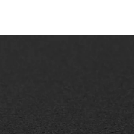
AWS ASFALTWERKEN
+31 493 842 840
info@asfaltwerken.nl
MEER INFORMATIE
Inschrijven nieuwsbrief