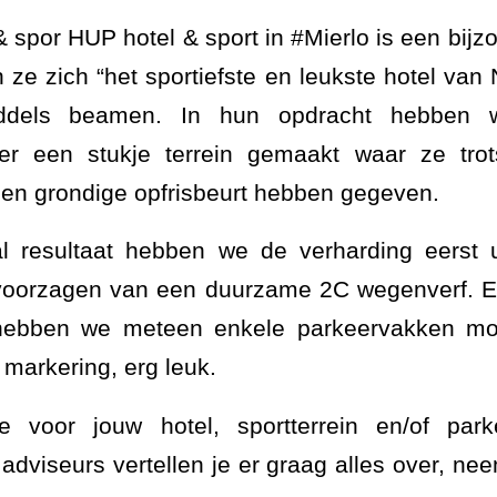
& spor HUP hotel & sport in #Mierlo is een bijz
ze zich “het sportiefste en leukste hotel van
iddels beamen. In hun opdracht hebben
eer een stukje terrein gemaakt waar ze tro
en grondige opfrisbeurt hebben gegeven.
l resultaat hebben we de verharding eerst ui
voorzagen van een duurzame 2C wegenverf. En
 hebben we meteen enkele parkeervakken m
 markering, erg leuk.
voor jouw hotel, sportterrein en/of park
dviseurs vertellen je er graag alles over, ne