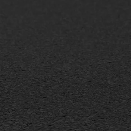
AWS ASFALTWERKEN
+31 493 842 840
info@asfaltwerken.nl
MEER INFORMATIE
Inschrijven nieuwsbrief
Duurzaam ondernemen