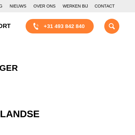
G
NIEUWS
OVER ONS
WERKEN BIJ
CONTACT
ORT
+31 493 842 840
RGER
RLANDSE