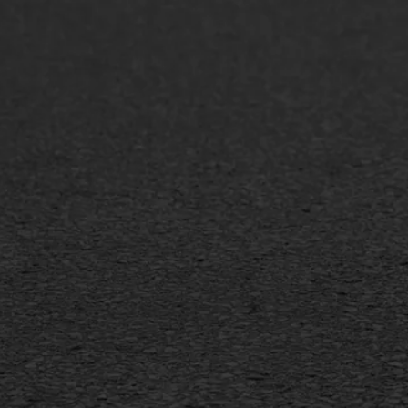
ONZE OPLOSSINGEN
Asfaltonderhoud
Asfa
Asfaltreparatie
Asfa
Bitumenverwerking
Slijt
Oppervlaktebehandeling
Bitu
Spoedreparatie
Tran
Markering verlagen
Gieta
Verw
WIJ WERKEN VOOR
GWW aannemers
Overheid
Industrie & MKB