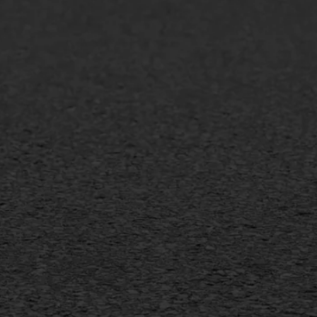
lt repareren
Scheurreparatie
lt onderhoud
SAMI
laag
Flexigoot
mineuze voegvulling
Vertical seal
sport
Vlakslijpen
sfalt reparatie
Vorstschade
ijderen markering