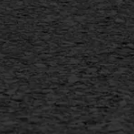
Flexigoot
Vertical seal
Vlakslijpen
Vorstschade
AWS ASFALTWERKEN
+31 493 842 840
info@asfaltwerken.nl
MEER INFORMATIE
Inschrijven nieuwsbrief
Duurzaam ondernemen