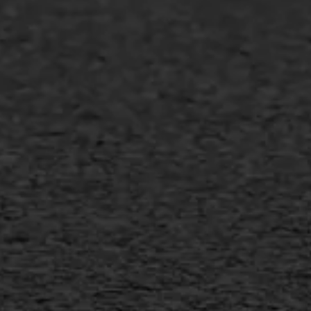
Asfalt repareren
Asfalt onderhoud
Slijtlaag
Bitumineuze voegvulling
Transport
Gietasfalt reparatie
Verwijderen markering
Scheurreparatie
SAMI