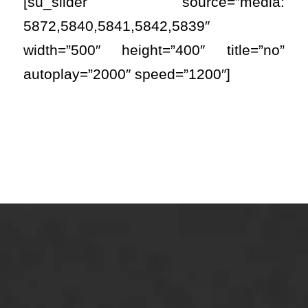
[su_slider source=”media:
5872,5840,5841,5842,5839″
width=”500″ height=”400″ title=”no”
autoplay=”2000″ speed=”1200″]
ONZE OPLOSSINGEN