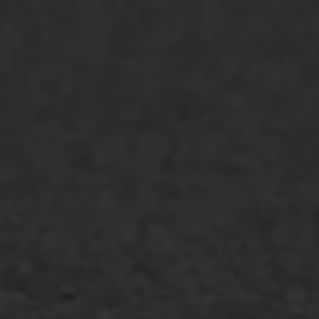
Asfaltonderhoud
Asfaltreparatie
Bitumenverwerking
Oppervlaktebehandeling
Spoedreparatie
Markering verlagen
WIJ WERKEN VOOR
GWW aannemers
Overheid
Industrie & MKB
Agrarische bedrijven