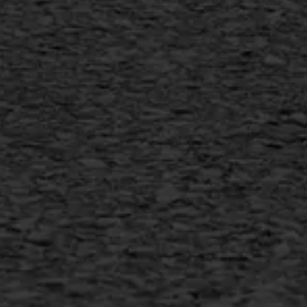
Flexigoot
Vertical seal
Vlakslijpen
Vorstschade
AWS ASFALTWERKEN
+31 493 842 840
info@asfaltwerken.nl
MEER INFORMATIE
Inschrijven nieuwsbrief
Duurzaam ondernemen