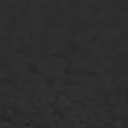
Asfaltonderhoud
Asfaltreparatie
Bitumenverwerking
Oppervlaktebehandeling
Spoedreparatie
Markering verlagen
WIJ WERKEN VOOR
GWW aannemers
Overheid
Industrie & MKB
Agrarische bedrijven