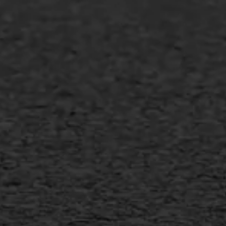
Asfalt repareren
Asfalt onderhoud
Slijtlaag
Bitumineuze voegvulling
Transport
Gietasfalt reparatie
Verwijderen markering
Scheurreparatie
SAMI