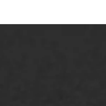
ONZE OPLOSSINGEN
Asfaltonderhoud
Asfaltreparatie
Bitumenverwerking
Oppervlaktebehandeling
Spoedreparatie
Markering verlagen