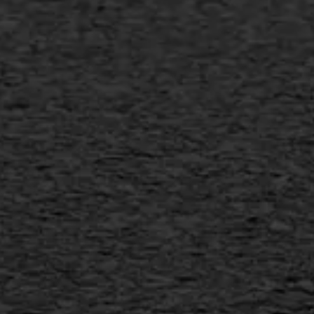
Transport
Gietasfalt reparatie
Verwijderen markering
Scheurreparatie
SAMI
Flexigoot
Vertical seal
Vlakslijpen
Vorstschade
AWS ASFALTWERKEN