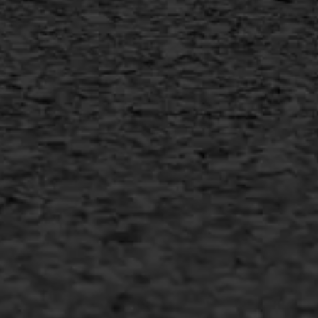
+31 493 842 840
info@asfaltwerken.nl
MEER INFORMATIE
Inschrijven nieuwsbrief
Duurzaam ondernemen