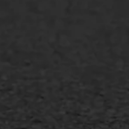
WIJ WERKEN VOOR
GWW aannemers
Overheid
Industrie & MKB
Agrarische bedrijven
Asfalt repareren
Asfalt onderhoud
Slijtlaag
Bitumineuze voegvulling