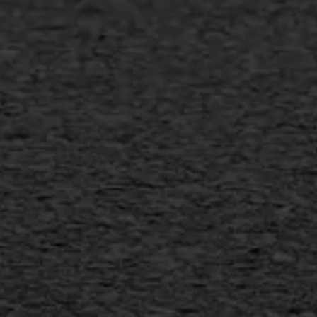
Bitumineuze voegvulling
Transport
Gietasfalt reparatie
Verwijderen markering
Scheurreparatie
SAMI
Flexigoot
Vertical seal
Vlakslijpen
Vorstschade