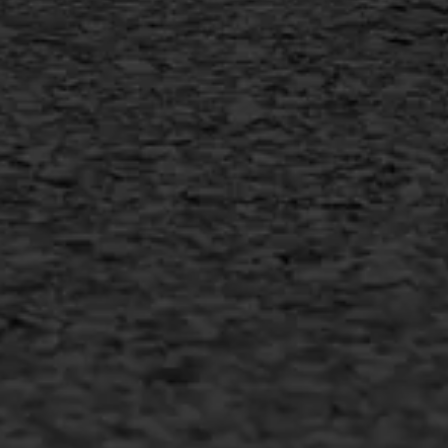
AWS ASFALTWERKEN
+31 493 842 840
info@asfaltwerken.nl
MEER INFORMATIE
Inschrijven nieuwsbrief
Duurzaam ondernemen