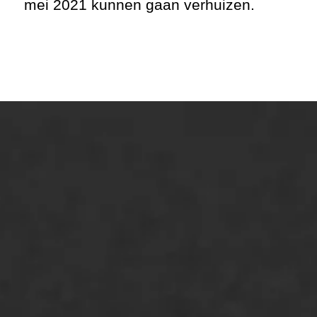
mei 2021 kunnen gaan verhuizen.
ONZE OPLOSSINGEN
Asfaltonderhoud
Asfaltreparatie
Bitumenverwerking
Oppervlaktebehandeling
Spoedreparatie