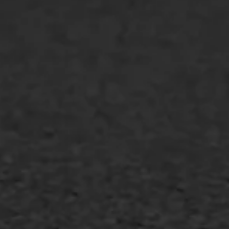
Markering verlagen
WIJ WERKEN VOOR
GWW aannemers
Overheid
Industrie & MKB
Agrarische bedrijven
Asfalt repareren
Asfalt onderhoud
Slijtlaag