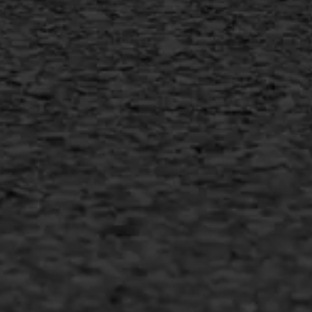
+31 493 842 840
info@asfaltwerken.nl
MEER INFORMATIE
Inschrijven nieuwsbrief
Duurzaam ondernemen