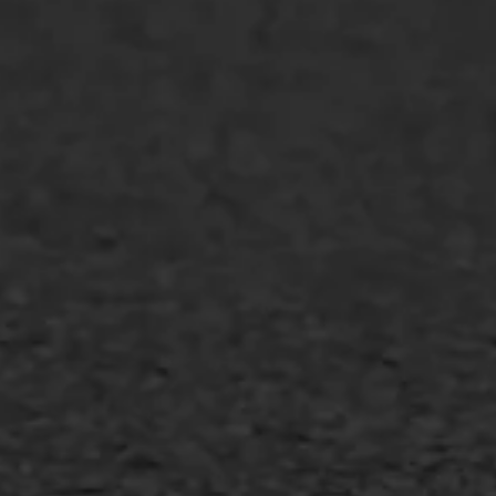
WIJ WERKEN VOOR
GWW aannemers
Overheid
Industrie & MKB
Agrarische bedrijven
Asfalt repareren
Asfalt onderhoud
Slijtlaag
Bitumineuze voegvulling