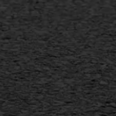
Transport
Gietasfalt reparatie
Verwijderen markering
Scheurreparatie
SAMI
Flexigoot
Vertical seal
Vlakslijpen
Vorstschade
AWS ASFALTWERKEN