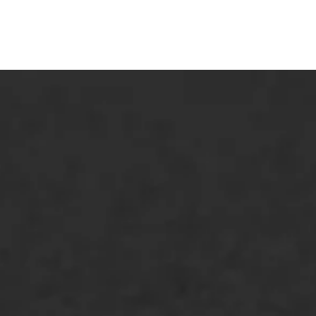
ONZE OPLOSSINGEN
Asfaltonderhoud
Asfaltreparatie
Bitumenverwerking
Oppervlaktebehandeling
Spoedreparatie
Markering verlagen