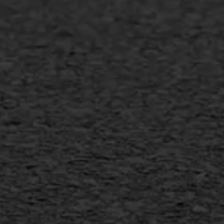
Scheurreparatie
SAMI
Flexigoot
Vertical seal
Vlakslijpen
Vorstschade
AWS ASFALTWERKEN
+31 493 842 840
info@asfaltwerken.nl