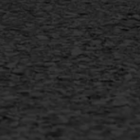
MEER INFORMATIE
Inschrijven nieuwsbrief
Duurzaam ondernemen
Copyright AWS Asfaltwerken
•
Algemene voorwaarden