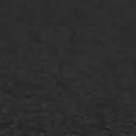
GWW aannemers
Overheid
Industrie & MKB
Agrarische bedrijven
Asfalt repareren
Asfalt onderhoud
Slijtlaag
Bitumineuze voegvulling
Transport
Gietasfalt reparatie
Verwijderen markering