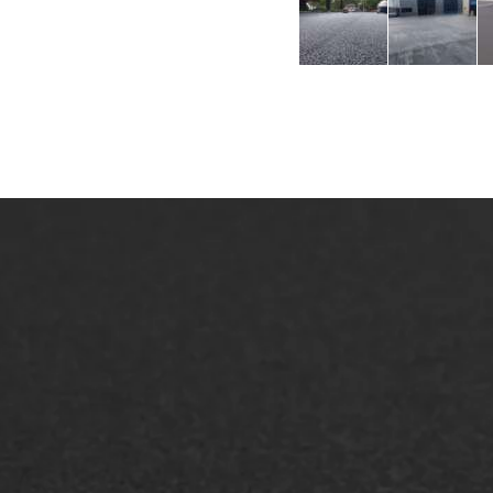
ONZE OPLOSSINGEN
Asfaltonderhoud
Asfa
Asfaltreparatie
Asfa
Bitumenverwerking
Slijt
Oppervlaktebehandeling