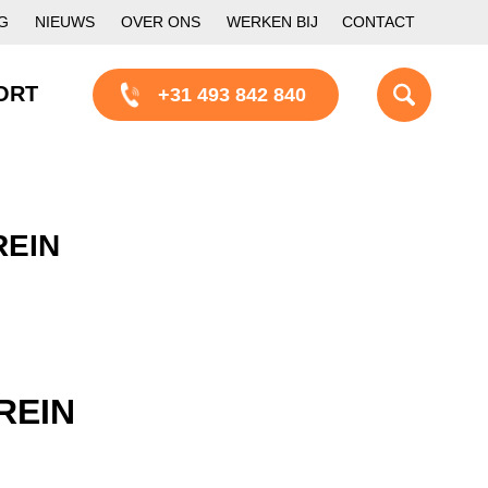
G
NIEUWS
OVER ONS
WERKEN BIJ
CONTACT
ORT
+31 493 842 840
REIN
REIN