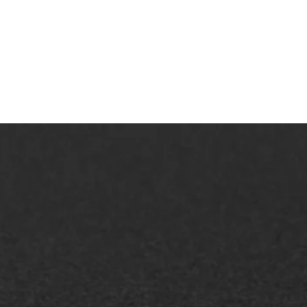
AWS ASFALTWERKEN
+31 493 842 840
info@asfaltwerken.nl