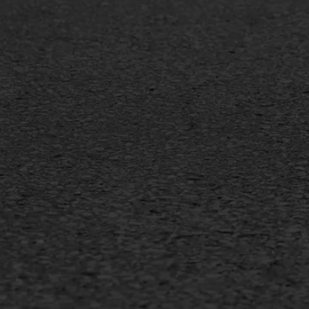
Bitu
Spoedreparatie
Tran
Markering verlagen
Gieta
Verw
WIJ WERKEN VOOR
GWW aannemers
Overheid
Industrie & MKB
Agrarische bedrijven