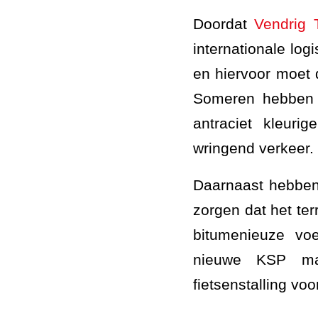
Doordat
Vendrig 
internationale log
en hiervoor moet d
Someren hebben w
antraciet kleuri
wringend verkeer.
Daarnaast hebben
zorgen dat het ter
bitumenieuze voe
nieuwe KSP mar
fietsenstalling v