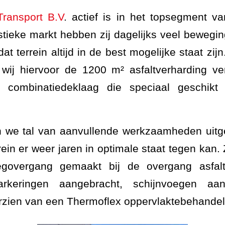
Transport B.V
. actief is in het topsegment v
istieke markt hebben zij dagelijks veel bewegi
at terrein altijd in de best mogelijke staat zijn
ij hiervoor de 1200 m² asfaltverharding v
ge combinatiedeklaag die speciaal geschik
 we tal van aanvullende werkzaamheden uitge
rein er weer jaren in optimale staat tegen ka
govergang gemaakt bij de overgang asfalt-
keringen aangebracht, schijnvoegen aa
oorzien van een Thermoflex oppervlaktebehandel