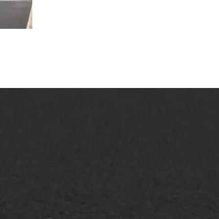
lt repareren
Scheurreparatie
lt onderhoud
SAMI
laag
Flexigoot