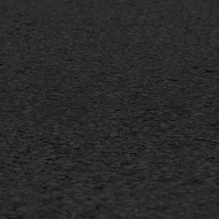
mineuze voegvulling
Vertical seal
sport
Vlakslijpen
sfalt reparatie
Vorstschade
ijderen markering