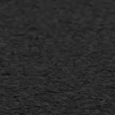
Asfalt repareren
Asfalt onderhoud
Slijtlaag
Bitumineuze voegvulling
Transport
Gietasfalt reparatie
Verwijderen markering
Scheurreparatie
SAMI
Flexigoot
Vertical seal