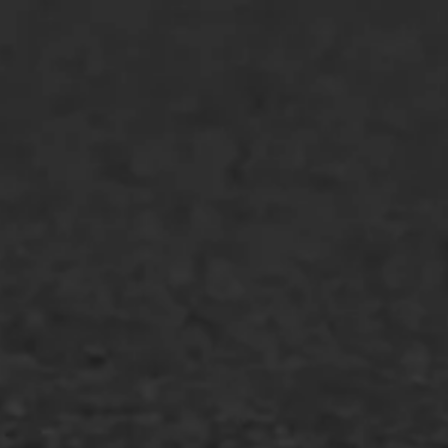
Bitumenverwerking
Oppervlaktebehandeling
Spoedreparatie
Markering verlagen
WIJ WERKEN VOOR
GWW aannemers
Overheid
Industrie & MKB
Agrarische bedrijven