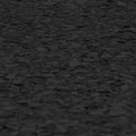
Vlakslijpen
Vorstschade
AWS ASFALTWERKEN
+31 493 842 840
info@asfaltwerken.nl
MEER INFORMATIE
Inschrijven nieuwsbrief
Duurzaam ondernemen