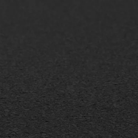
AWS ASFALTWERKEN
+31 493 842 840
info@asfaltwerken.nl
MEER INFORMATIE
Inschrijven nieuwsbrief
Duurzaam ondernemen