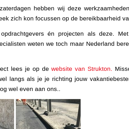
 zaterdagen hebben wij deze werkzaamheden
k zich kon focussen op de bereikbaarheid va
p opdrachtgevers én projecten als deze. Me
cialisten weten we toch maar Nederland berei
ject lees je op de
website van Strukton.
Missch
l langs als je je richting jouw vakantiebest
nog wel even aan ons..