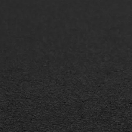
ONZE OPLOSSINGEN
Asfaltonderhoud
Asfa
Asfaltreparatie
Asfa
Bitumenverwerking
Slijt
Oppervlaktebehandeling
Bitu
Spoedreparatie
Tran
Markering verlagen
Gieta
Verw
WIJ WERKEN VOOR
GWW aannemers