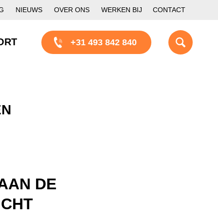
G
NIEUWS
OVER ONS
WERKEN BIJ
CONTACT
ORT
+31 493 842 840
EN
AAN DE
ICHT