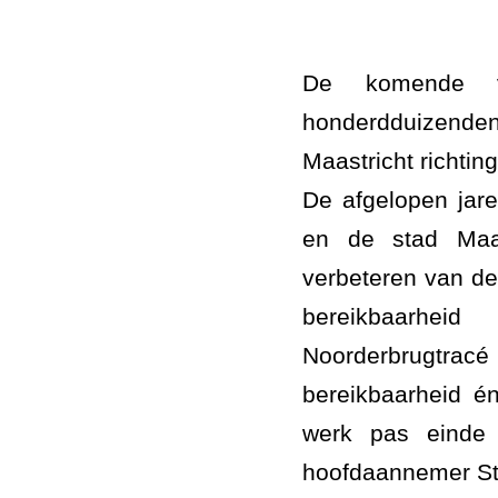
De komende va
honderdduizend
Maastricht richtin
De afgelopen jare
en de stad Maas
verbeteren van d
bereikbaarhei
Noorderbrugtracé
bereikbaarheid én
werk pas einde 
hoofdaannemer St