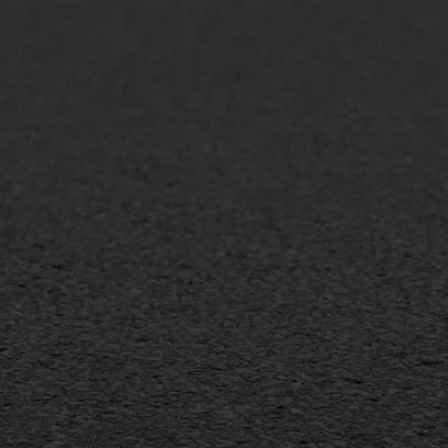
lt repareren
Scheurreparatie
lt onderhoud
SAMI
laag
Flexigoot
mineuze voegvulling
Vertical seal
sport
Vlakslijpen
sfalt reparatie
Vorstschade
ijderen markering