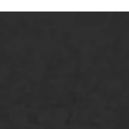
ONZE OPLOSSINGEN
Asfaltonderhoud
Asfaltreparatie
Bitumenverwerking
Oppervlaktebehandeling
Spoedreparatie
Markering verlagen