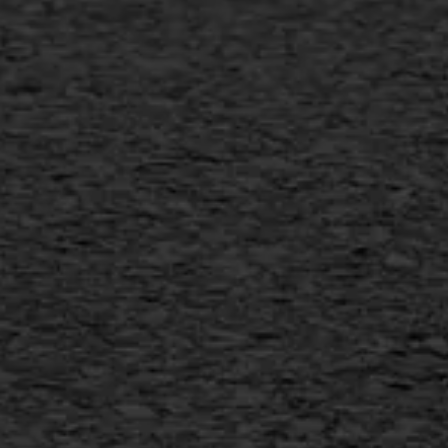
Verwijderen markering
Scheurreparatie
SAMI
Flexigoot
Vertical seal
Vlakslijpen
Vorstschade
AWS ASFALTWERKEN
+31 493 842 840
info@asfaltwerken.nl