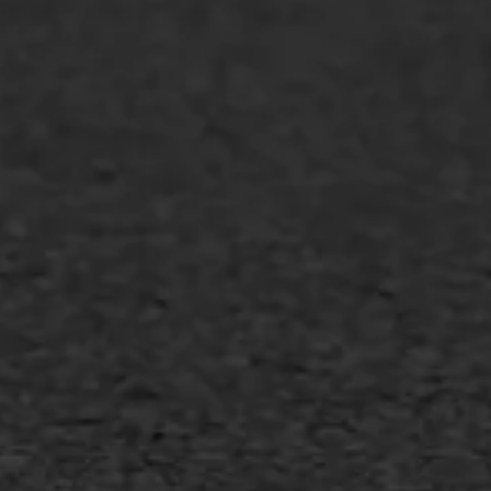
WIJ WERKEN VOOR
GWW aannemers
Overheid
Industrie & MKB
Agrarische bedrijven
Asfalt repareren
Asfalt onderhoud
Slijtlaag
Bitumineuze voegvulling
Transport
Gietasfalt reparatie