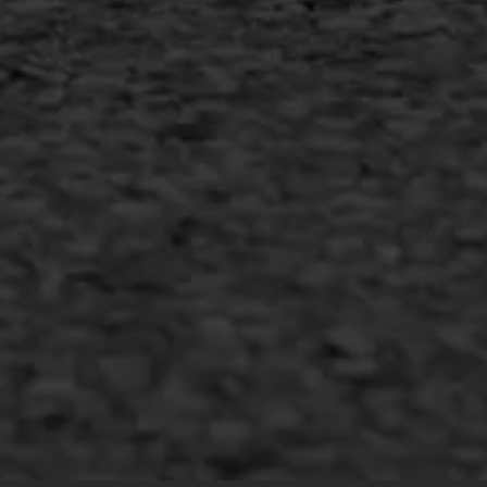
Copyright AWS Asfaltwerken
•
Algemene voorwaarden
•
Privacyverklaring
•
Website door
Bonsai media