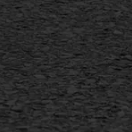
SAMI
Flexigoot
Vertical seal
Vlakslijpen
Vorstschade
AWS ASFALTWERKEN
+31 493 842 840
info@asfaltwerken.nl
MEER INFORMATIE
Inschrijven nieuwsbrief
Duurzaam ondernemen