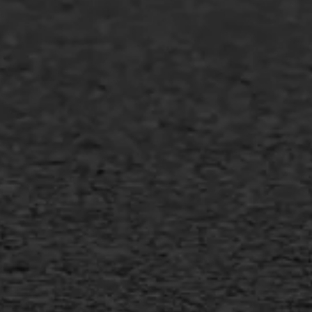
Agrarische bedrijven
Asfalt repareren
Asfalt onderhoud
Slijtlaag
Bitumineuze voegvulling
Transport
Gietasfalt reparatie
Verwijderen markering
Scheurreparatie