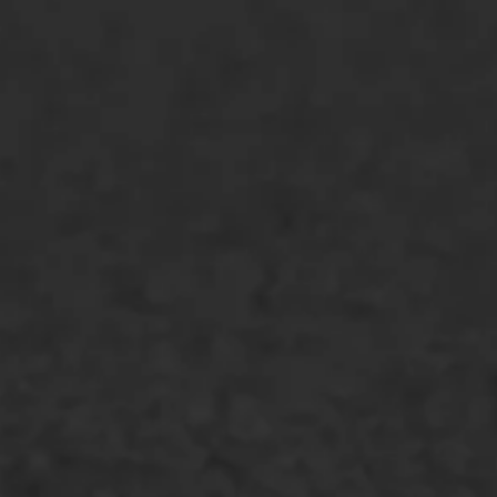
ONZE OPLOSSINGEN
Asfaltonderhoud
Asfaltreparatie
Bitumenverwerking
Oppervlaktebehandeling
Spoedreparatie
Markering verlagen
WIJ WERKEN VOOR
GWW aannemers
Overheid
Industrie & MKB