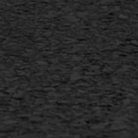
Vertical seal
Vlakslijpen
Vorstschade
AWS ASFALTWERKEN
+31 493 842 840
info@asfaltwerken.nl
MEER INFORMATIE
Inschrijven nieuwsbrief
Duurzaam ondernemen