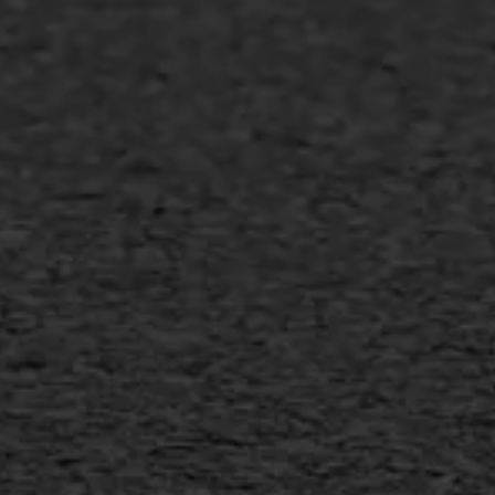
Asfalt repareren
Asfalt onderhoud
Slijtlaag
Bitumineuze voegvulling
Transport
Gietasfalt reparatie
Verwijderen markering
Scheurreparatie
SAMI
Flexigoot