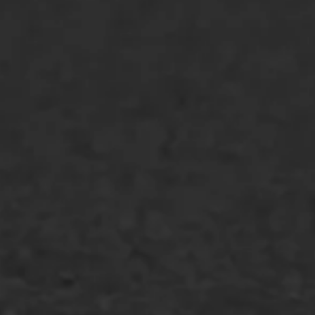
Asfaltreparatie
Bitumenverwerking
Oppervlaktebehandeling
Spoedreparatie
Markering verlagen
WIJ WERKEN VOOR
GWW aannemers
Overheid
Industrie & MKB
Agrarische bedrijven