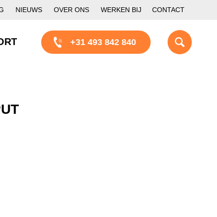
G
NIEUWS
OVER ONS
WERKEN BIJ
CONTACT
ORT
+31 493 842 840
PUT