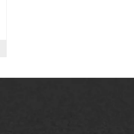
lt repareren
Scheurreparatie