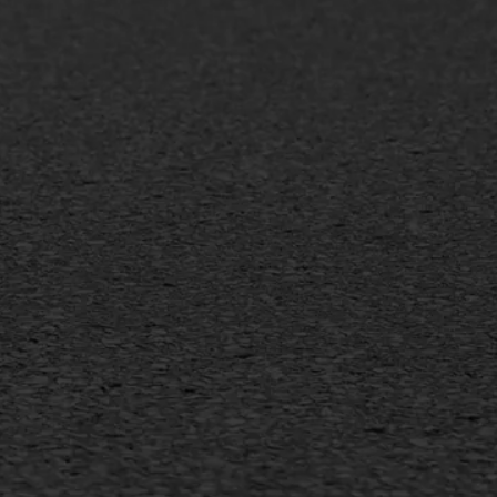
info@asfaltwerken.nl
MEER INFORMATIE
Inschrijven nieuwsbrief
Duurzaam ondernemen