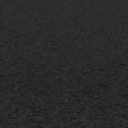
lt onderhoud
SAMI
laag
Flexigoot
mineuze voegvulling
Vertical seal
sport
Vlakslijpen
sfalt reparatie
Vorstschade
ijderen markering