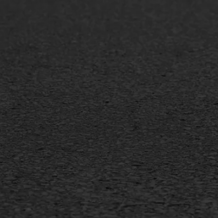
Asfaltreparatie
Asfa
Bitumenverwerking
Slijt
Oppervlaktebehandeling
Bitu
Spoedreparatie
Tran
Markering verlagen
Gieta
Verw
WIJ WERKEN VOOR
GWW aannemers
Overheid
Industrie & MKB
Agrarische bedrijven