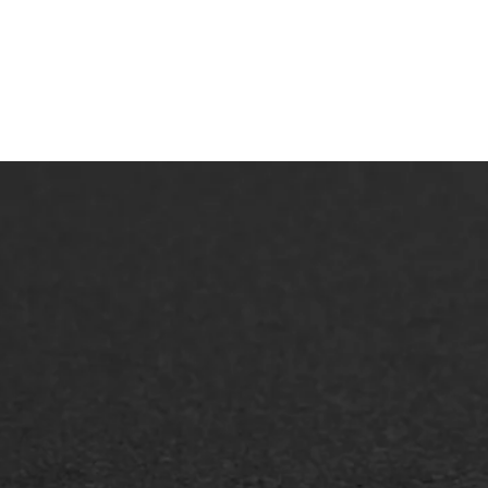
ONZE OPLOSSINGEN
Asfaltonderhoud
Asfa
Asfaltreparatie
Asfa
Bitumenverwerking
Slijt
Oppervlaktebehandeling
Bitu