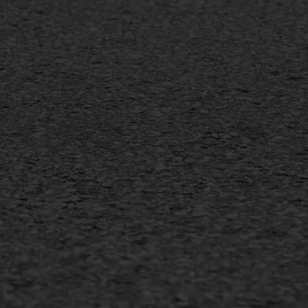
sport
Vlakslijpen
sfalt reparatie
Vorstschade
ijderen markering
arden
•
Privacyverklaring
•
Website door
Bonsai media