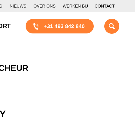
G
NIEUWS
OVER ONS
WERKEN BIJ
CONTACT
ORT
+31 493 842 840
SCHEUR
Y