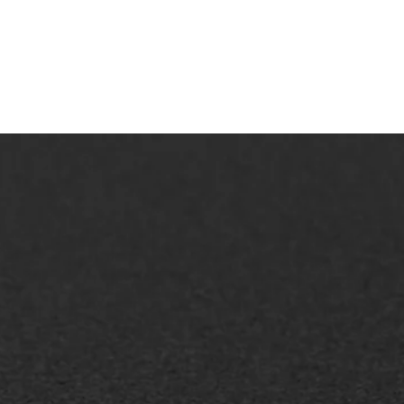
AWS ASFALTWERKEN
+31 493 842 840
info@asfaltwerken.nl
MEER INFORMATIE