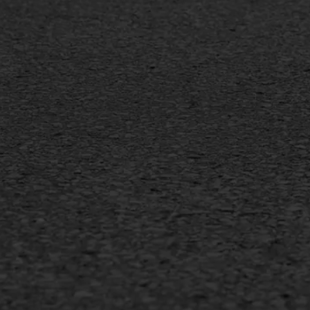
Spoedreparatie
Tran
Markering verlagen
Gieta
Verw
WIJ WERKEN VOOR
GWW aannemers
Overheid
Industrie & MKB
Agrarische bedrijven
Copyright AWS Asfaltwerken
•
Algemene voorwa