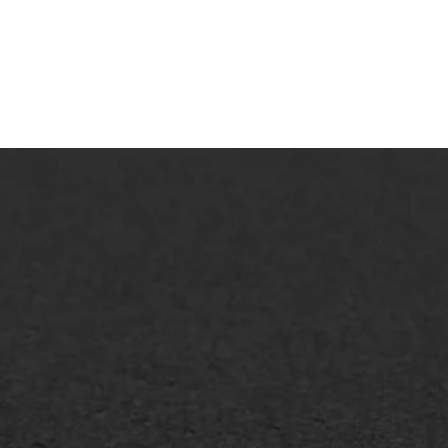
lt repareren
Scheurreparatie
lt onderhoud
SAMI
laag
Flexigoot
mineuze voegvulling
Vertical seal