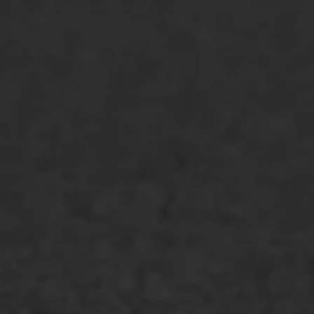
ONZE OPLOSSINGEN
Asfaltonderhoud
Asfaltreparatie
Bitumenverwerking
Oppervlaktebehandeling
Spoedreparatie
Markering verlagen
WIJ WERKEN VOOR
GWW aannemers
Overheid