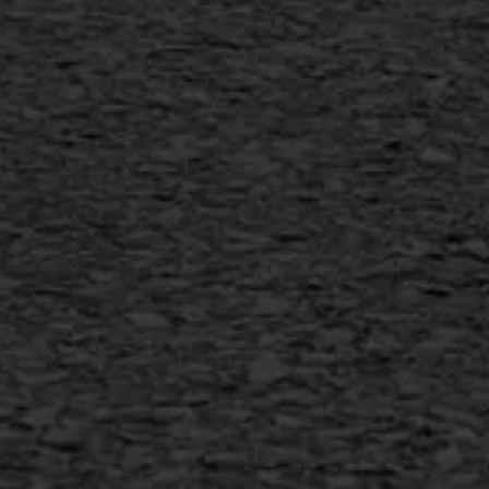
Scheurreparatie
SAMI
Flexigoot
Vertical seal
Vlakslijpen
Vorstschade
AWS ASFALTWERKEN
+31 493 842 840
info@asfaltwerken.nl
MEER INFORMATIE
Inschrijven nieuwsbrief