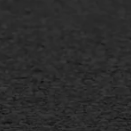
Industrie & MKB
Agrarische bedrijven
Asfalt repareren
Asfalt onderhoud
Slijtlaag
Bitumineuze voegvulling
Transport
Gietasfalt reparatie
Verwijderen markering