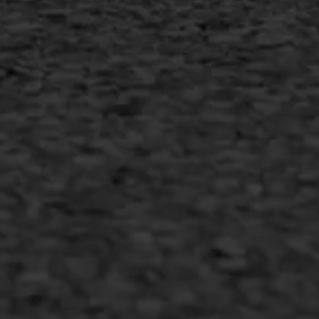
Duurzaam ondernemen
Copyright AWS Asfaltwerken
•
Algemene voorwaarden
•
Privacyverklaring
•
Website door
Bonsai media