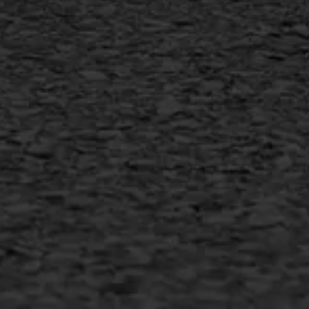
MEER INFORMATIE
Inschrijven nieuwsbrief
Duurzaam ondernemen
Copyright AWS Asfaltwerken
•
Algemene voorwaarden