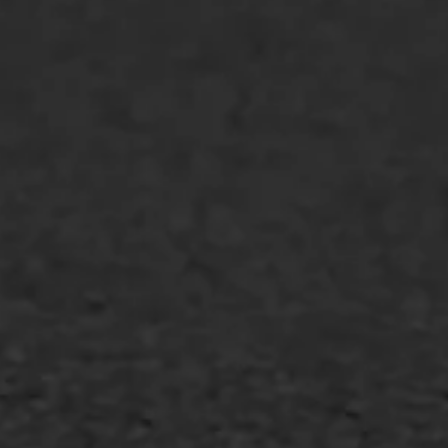
GWW aannemers
Overheid
Industrie & MKB
Agrarische bedrijven
Asfalt repareren
Asfalt onderhoud
Slijtlaag
Bitumineuze voegvulling
Transport
Gietasfalt reparatie
Verwijderen markering