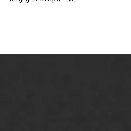
ONZE OPLOSSINGEN
Asfaltonderhoud
Asfaltreparatie
Bitumenverwerking
Oppervlaktebehandeling
Spoedreparatie
Markering verlagen
WIJ WERKEN VOOR