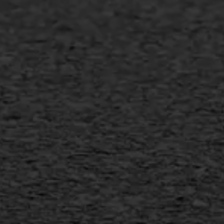
Scheurreparatie
SAMI
Flexigoot
Vertical seal
Vlakslijpen
Vorstschade
AWS ASFALTWERKEN
+31 493 842 840
info@asfaltwerken.nl