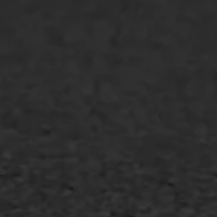
GWW aannemers
Overheid
Industrie & MKB
Agrarische bedrijven
Asfalt repareren
Asfalt onderhoud
Slijtlaag
Bitumineuze voegvulling
Transport
Gietasfalt reparatie
Verwijderen markering