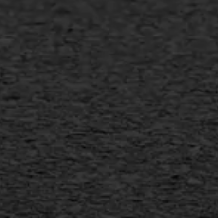
Scheurreparatie
SAMI
Flexigoot
Vertical seal
Vlakslijpen
Vorstschade
AWS ASFALTWERKEN
+31 493 842 840
info@asfaltwerken.nl