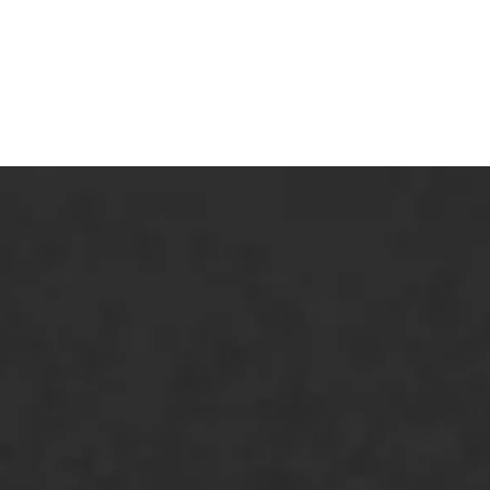
ONZE OPLOSSINGEN
Asfaltonderhoud
Asfaltreparatie
Bitumenverwerking
Oppervlaktebehandeling
Spoedreparatie
Markering verlagen
WIJ WERKEN VOOR