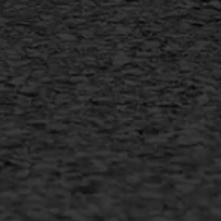
MEER INFORMATIE
Inschrijven nieuwsbrief
Duurzaam ondernemen
Copyright AWS Asfaltwerken
•
Algemene voorwaarden