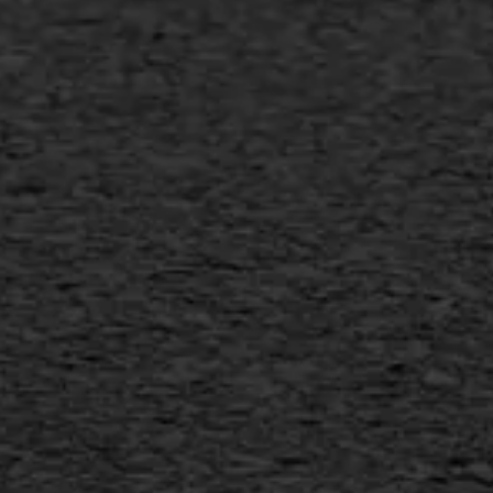
Bitumineuze voegvulling
Transport
Gietasfalt reparatie
Verwijderen markering
Scheurreparatie
SAMI
Flexigoot
Vertical seal
Vlakslijpen
Vorstschade
AWS ASFALTWERKEN