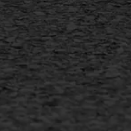
+31 493 842 840
info@asfaltwerken.nl
MEER INFORMATIE
Inschrijven nieuwsbrief
Duurzaam ondernemen