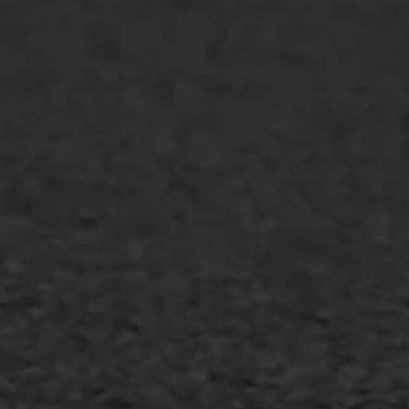
Markering verlagen
WIJ WERKEN VOOR
GWW aannemers
Overheid
Industrie & MKB
Agrarische bedrijven
Asfalt repareren
Asfalt onderhoud
Slijtlaag