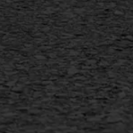
Vertical seal
Vlakslijpen
Vorstschade
AWS ASFALTWERKEN
+31 493 842 840
info@asfaltwerken.nl
MEER INFORMATIE
Inschrijven nieuwsbrief
Duurzaam ondernemen