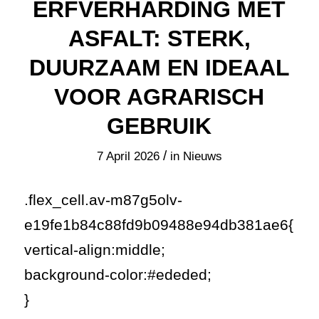
ERFVERHARDING MET
ASFALT: STERK,
DUURZAAM EN IDEAAL
VOOR AGRARISCH
GEBRUIK
/
7 April 2026
in
Nieuws
.flex_cell.av-m87g5olv-
e19fe1b84c88fd9b09488e94db381ae6{
vertical-align:middle;
background-color:#ededed;
}