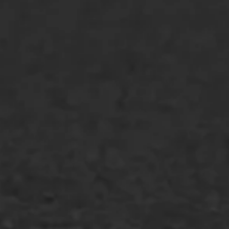
Asfaltreparatie
Bitumenverwerking
Oppervlaktebehandeling
Spoedreparatie
Markering verlagen
WIJ WERKEN VOOR
GWW aannemers
Overheid
Industrie & MKB
Agrarische bedrijven