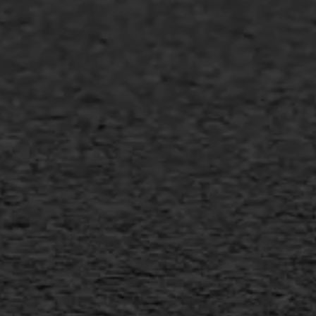
Asfalt repareren
Asfalt onderhoud
Slijtlaag
Bitumineuze voegvulling
Transport
Gietasfalt reparatie
Verwijderen markering
Scheurreparatie
SAMI
Flexigoot