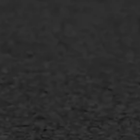
WIJ WERKEN VOOR
GWW aannemers
Overheid
Industrie & MKB
Agrarische bedrijven
Asfalt repareren
Asfalt onderhoud
Slijtlaag
Bitumineuze voegvulling
Transport