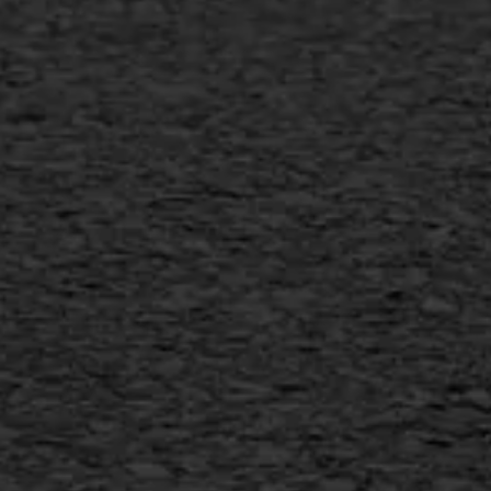
Gietasfalt reparatie
Verwijderen markering
Scheurreparatie
SAMI
Flexigoot
Vertical seal
Vlakslijpen
Vorstschade
AWS ASFALTWERKEN
+31 493 842 840