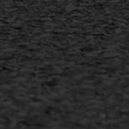
info@asfaltwerken.nl
MEER INFORMATIE
Inschrijven nieuwsbrief
Duurzaam ondernemen