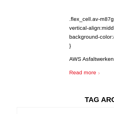
.flex_cell.av-m8
vertical-align:midd
background-color
}
AWS Asfaltwerken b
Read more
TAG AR