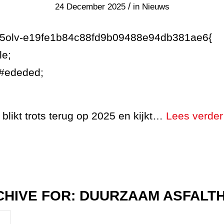
/
24 December 2025
in
Nieuws
7g5olv-e19fe1b84c88fd9b09488e94db381ae6{
le;
:#ededed;
likt trots terug op 2025 en kijkt…
Lees verder
CHIVE FOR:
DUURZAAM ASFALT