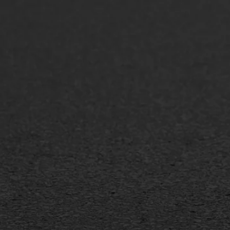
ONZE OPLOSSINGEN
Asfaltonderhoud
Asfa
Asfaltreparatie
Asfa
Bitumenverwerking
Slijt
Oppervlaktebehandeling
Bitu
Spoedreparatie
Tran
Markering verlagen
Gieta
Verw
WIJ WERKEN VOOR
GWW aannemers