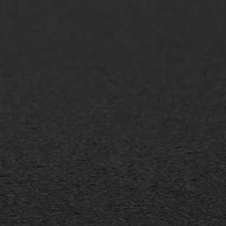
AWS ASFALTWERKEN
+31 493 842 840
info@asfaltwerken.nl
MEER INFORMATIE
Inschrijven nieuwsbrief
Duurzaam ondernemen