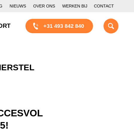
G
NIEUWS
OVER ONS
WERKEN BIJ
CONTACT
ORT
+31 493 842 840
HERSTEL
UCCESVOL
5!