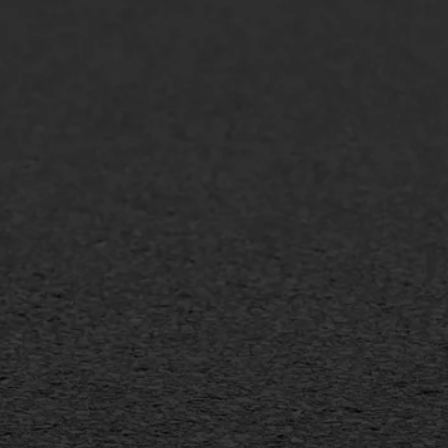
lt repareren
Scheurreparatie
lt onderhoud
SAMI
laag
Flexigoot
mineuze voegvulling
Vertical seal
sport
Vlakslijpen
sfalt reparatie
Vorstschade
ijderen markering