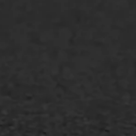
Oppervlaktebehandeling
Spoedreparatie
Markering verlagen
WIJ WERKEN VOOR
GWW aannemers
Overheid
Industrie & MKB
Agrarische bedrijven
Asfalt repareren