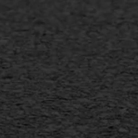
Asfalt onderhoud
Slijtlaag
Bitumineuze voegvulling
Transport
Gietasfalt reparatie
Verwijderen markering
Scheurreparatie
SAMI
Flexigoot
Vertical seal
Vlakslijpen