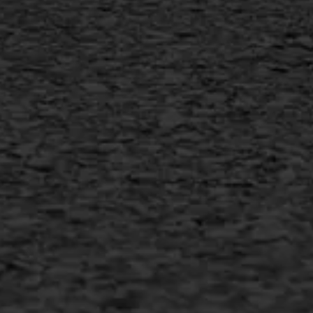
Vorstschade
AWS ASFALTWERKEN
+31 493 842 840
info@asfaltwerken.nl
MEER INFORMATIE
Inschrijven nieuwsbrief
Duurzaam ondernemen