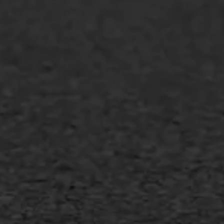
GWW aannemers
Overheid
Industrie & MKB
Agrarische bedrijven
Asfalt repareren
Asfalt onderhoud
Slijtlaag
Bitumineuze voegvulling
Transport
Gietasfalt reparatie
Verwijderen markering