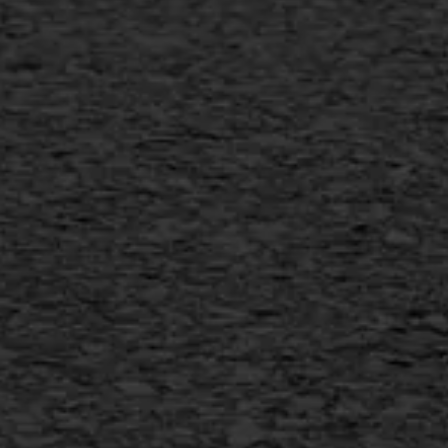
Scheurreparatie
SAMI
Flexigoot
Vertical seal
Vlakslijpen
Vorstschade
AWS ASFALTWERKEN
+31 493 842 840
info@asfaltwerken.nl