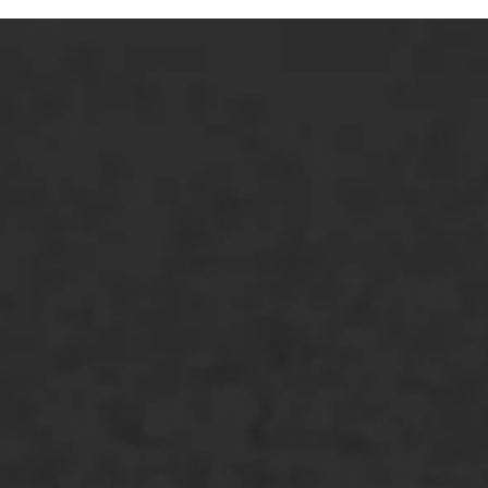
ONZE OPLOSSINGEN
Asfaltonderhoud
Asfaltreparatie
Bitumenverwerking
Oppervlaktebehandeling
Spoedreparatie
Markering verlagen
WIJ WERKEN VOOR